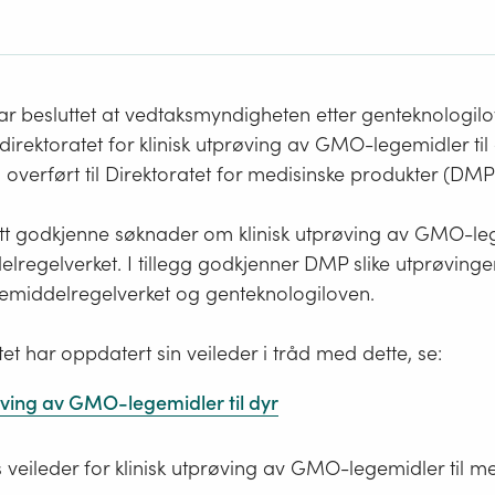
ar besluttet at vedtaksmyndigheten etter genteknologil
ljødirektoratet for klinisk utprøving av GMO-legemidler ti
g overført til Direktoratet for medisinske produkter (DMP
tt godkjenne søknader om klinisk utprøving av GMO-lege
elregelverket. I tillegg godkjenner DMP slike utprøvinge
gemiddelregelverket og genteknologiloven.
tet har oppdatert sin veileder i tråd med dette, se:
øving av GMO-legemidler til dyr
 veileder for klinisk utprøving av GMO-legemidler til m