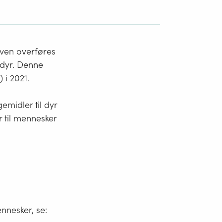
oven overføres
l dyr. Denne
) i 2021.
midler til dyr
r til mennesker
ennesker, se: