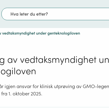
Søk
v vedtaksmyndighet under genteknologiloven
ng av vedtaksmyndighet u
logiloven
år igjen ansvar for klinisk utprøving av GMO-legemi
fra 1. oktober 2025.