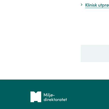
Klinisk utpr
Ditt sp
Tilbake
til