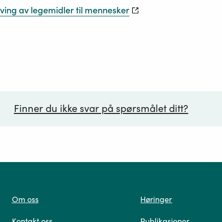
øving av legemidler til mennesker
Finner du ikke svar på spørsmålet ditt?
ørsmål*
Om oss
Høringer
Kontakt oss
Publikasjoner