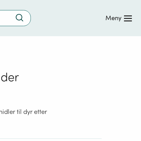
Trykk
Meny
for
å
søke
nder
dler til dyr etter