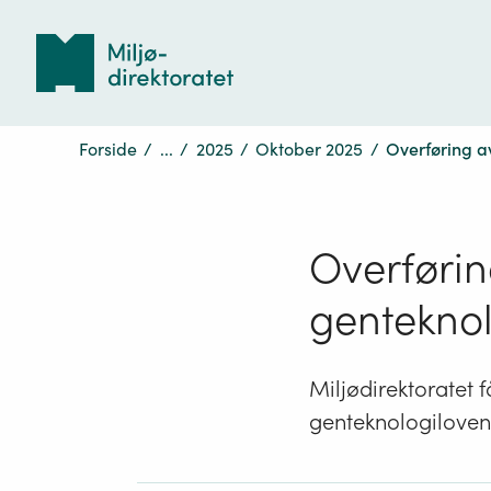
Tilbake
til
forsiden
Forside
/
...
/
2025
/
Oktober 2025
/
Overføring a
Overføri
gentekno
Miljødirektoratet f
genteknologiloven 