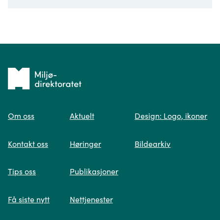
Ditt spørsmål*
Tilbake
til
Om oss
Aktuelt
Design: Logo, ikoner
forsiden
Spør oss
Kontakt oss
Høringer
Bildearkiv
Når du skriver spørsmålet ditt, gjør vi et
Tips oss
Publikasjoner
søk og viser deg vår mest relevante
informasjon.
Få siste nytt
Nettjenester