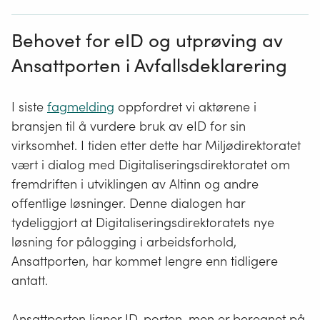
Behovet for
eID
og utprøving av
Ansattporten i Avfallsdeklarering
I siste
fagmelding
oppfordret vi aktørene i
bransjen til å vurdere bruk av eID for sin
virksomhet. I tiden etter dette har Miljødirektoratet
vært i dialog med Digitaliseringsdirektoratet om
fremdriften i utviklingen av Altinn og andre
offentlige løsninger. Denne dialogen har
tydeliggjort at Digitaliseringsdirektoratets nye
løsning for pålogging i arbeidsforhold,
Ansattporten, har kommet lengre enn tidligere
antatt.
Ansattporten ligner ID-porten, men er beregnet på