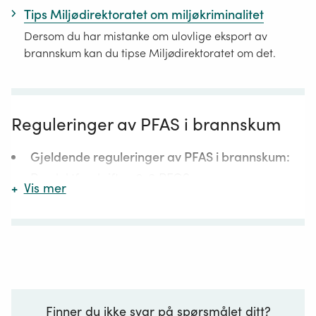
Tips Miljødirektoratet om miljøkriminalitet
Dersom du har mistanke om ulovlige eksport av
brannskum kan du tipse Miljødirektoratet om det.
Reguleringer av PFAS i brannskum
Gjeldende reguleringer av PFAS i brannskum:
Produktforskriften 2-9 PFOS
+
Vis mer
Produktforskriften 4.1: PFOS, PFOA, PFHxS med
salter og relaterte forbindelser (se konsolidert
POPs-forordning
EUR-Lex
Reach
C9-C14 PFCAs:
Reach
vedlegg XVII
post 68 –
står
punkt 5 iv,
for
PFHxA: vedlegg XVII
post 79 – punktene 4 og 5
Registration,
Fremtidig regulering av PFAS i brannskum
: EU
Finner du ikke svar på spørsmålet ditt?
Evaluation,