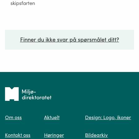
skipsfarten
Finner du ikke svar på spørsmålet ditt?
Ditt spørsmål*
Tilbake
til
Om oss
Aktuelt
Design: Logo, ikoner
forsiden
Spør oss
Kontakt oss
Høringer
Bildearkiv