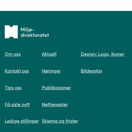
Ditt spørsmål*
Tilbake
til
Om oss
Aktuelt
Design: Logo, ikoner
forsiden
Spør oss
Kontakt oss
Høringer
Bildearkiv
Når du skriver spørsmålet ditt, gjør vi et
Tips oss
Publikasjoner
søk og viser deg vår mest relevante
informasjon.
Få siste nytt
Nettjenester
Ledige stillinger
Skjema og frister