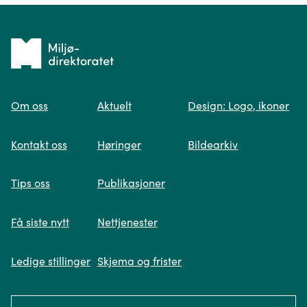
Tilbake
til
Om oss
Aktuelt
Design: Logo, ikoner
forsiden
Spør oss
Kontakt oss
Høringer
Bildearkiv
Når du skriver spørsmålet ditt, gjør vi et
Tips oss
Publikasjoner
søk og viser deg vår mest relevante
informasjon.
Få siste nytt
Nettjenester
Ledige stillinger
Skjema og frister
Fikk du ikke svar på spørsmålet ditt?
Language: