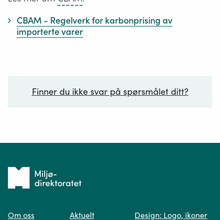
for
CBAM - Regelverk for karbonprising av
karbonprising
importerte varer
av
importerte
varer
Finner du ikke svar på spørsmålet ditt?
Ditt spørsmål*
Tilbake
til
Om oss
Aktuelt
Design: Logo, ikoner
forsiden