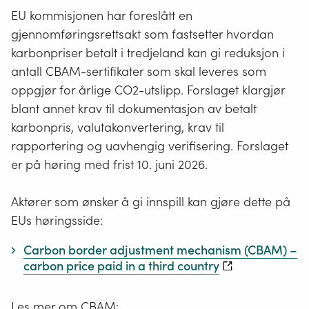
EU kommisjonen har foreslått en
gjennomføringsrettsakt som fastsetter hvordan
karbonpriser betalt i tredjeland kan gi reduksjon i
antall CBAM-sertifikater som skal leveres som
oppgjør for årlige CO2-utslipp. Forslaget klargjør
blant annet krav til dokumentasjon av betalt
karbonpris, valutakonvertering, krav til
rapportering og uavhengig verifisering. Forslaget
er på høring med frist 10. juni 2026.
Aktører som ønsker å gi innspill kan gjøre dette på
EUs høringsside:
Carbon border adjustment mechanism (CBAM) –
carbon price paid in a third country
Regelverk
Les mer om
CBAM
: