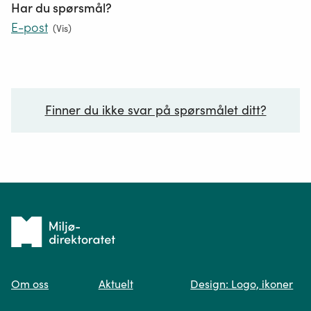
Har du spørsmål?
E-post
(
Vis
)
Finner du ikke svar på spørsmålet ditt?
Ditt spørsmål*
Tilbake
til
Om oss
Aktuelt
Design: Logo, ikoner
forsiden
Spør oss