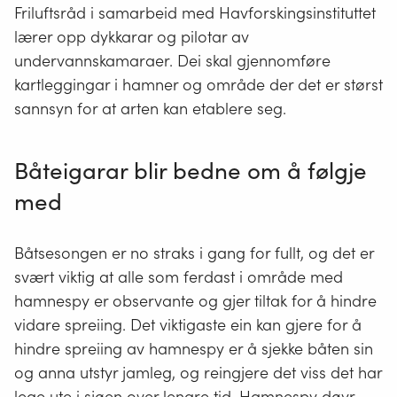
Friluftsråd i samarbeid med Havforskingsinstituttet
lærer opp dykkarar og pilotar av
undervannskamaraer. Dei skal gjennomføre
kartleggingar i hamner og område der det er størst
sannsyn for at arten kan etablere seg.
Båteigarar blir bedne om å følgje
med
Båtsesongen er no straks i gang for fullt, og det er
svært viktig at alle som ferdast i område med
hamnespy er observante og gjer tiltak for å hindre
vidare spreiing. Det viktigaste ein kan gjere for å
hindre spreiing av hamnespy er å sjekke båten sin
og anna utstyr jamleg, og reingjere det viss det har
lege ute i sjøen over lengre tid. Hamnespy døyr