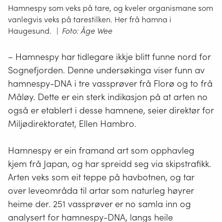
Hamnespy som veks på tare, og kveler organismane som
vanlegvis veks på tarestilken. Her frå hamna i
Haugesund.
|
Foto: Åge Wee
– Hamnespy har tidlegare ikkje blitt funne nord for
Sognefjorden. Denne undersøkinga viser funn av
hamnespy-DNA i tre vassprøver frå Florø og to frå
Måløy. Dette er ein sterk indikasjon på at arten no
også er etablert i desse hamnene, seier direktør for
Miljødirektoratet, Ellen Hambro.
Hamnespy er ein framand art som opphavleg
kjem frå Japan, og har spreidd seg via skipstrafikk.
Arten veks som eit teppe på havbotnen, og tar
over leveområda til artar som naturleg høyrer
heime der. 251 vassprøver er no samla inn og
analysert for hamnespy-DNA, langs heile