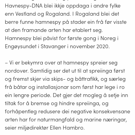
Havnespy-DNA blei ikkje oppdaga i andre fylke
enn Vestland og Rogaland. I Rogaland blei det
berre funne hamnespy på stader ein frå før visste
at den framande arten har etablert seg.
Hamnespy blei påvist for første gong i Noreg i
Engøysundet i Stavanger i november 2020.
– Vi er bekymra over at hamnespy spreier seg
nordover. Samtidig ser det ut til at spreiinga først
og fremst skjer via skips- og båttrafikk, og særleg
frå båtar og installasjonar som først har lege i ro
ein lengre periode. Det gjer det mogleg å setje inn
tiltak for å bremse og hindre spreiinga, og
forhåpentleg redusere dei negative konsekvensane
arten har for naturmangfald og marine næringar,
seier miljødirektør Ellen Hambro.