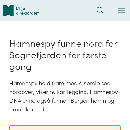
Tilbake
Søk
til
forsiden
Hamnespy funne nord for
Sognefjorden for første
gong
Hamnespy held fram med å spreie seg
nordover, viser ny kartlegging. Hamnespy-
DNA er no også funne i Bergen hamn og
områda rundt.