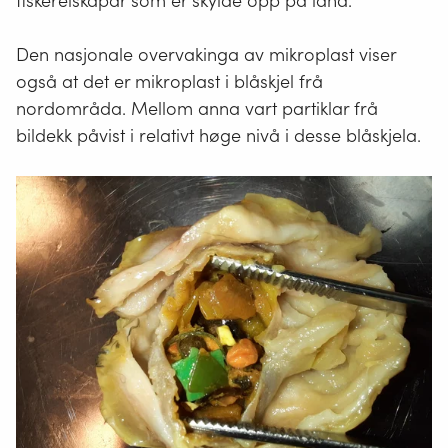
fiskereiskapar som er skylde opp på land.
Den nasjonale overvakinga av mikroplast viser
også at det er mikroplast i blåskjel frå
nordområda. Mellom anna vart partiklar frå
bildekk påvist i relativt høge nivå i desse blåskjela.