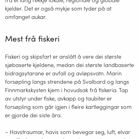
frå ei lang rekkje lokale, regionale og globale
kjelder. Det er også mykje som tyder på at
omfanget aukar.
Mest frå fiskeri
Fiskeri og skipsfart er anslått å vere dei største
sjøbaserte kjeldene, medan dei største landbaserte
bidragsytarane er avfall og avløpsvatn. Marin
forsøpling langs strendene på Svalbard og langs
Finnmarkskysten kjem i hovudsak frå fiskeria. Tap
av utstyr under fiske, avkapp og taubiter er
forsøpling som går igjen i fleire kartleggingar som
er gjorde dei siste åra.
– Havstraumar, havis som bevegar seg, luft, elvar