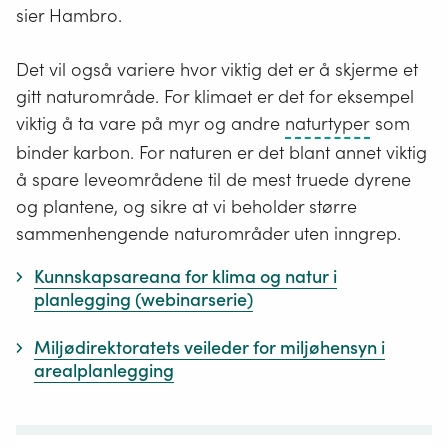
sier Hambro.
Det vil også variere hvor viktig det er å skjerme et
gitt naturområde. For klimaet er det for eksempel
En
viktig å ta vare på myr og andre
naturtyper
som
naturtype
binder karbon. For naturen er det blant annet viktig
er
å spare leveområdene til de mest truede dyrene
en
og plantene, og sikre at vi beholder større
ensartet
sammenhengende naturområder uten inngrep.
type
Kunnskapsareana for klima og natur i
natur
planlegging (webinarserie)
som
omfatter
Miljødirektoratets veileder for miljøhensyn i
alle
arealplanlegging
levende
organism
og