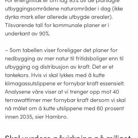
For energitiltak er om lag 95% av de planlagte
utbyggingsområdene naturområder i dag (ikke
dyrka mark eller allerede utbygde arealer).
Tilsvarende tall for kommunale planer er i
underkant av 90%.
– Som tabellen viser foreligger det planer for
nedbygging av mer natur til fritidsboliger enn til
utbygging og distribusjon av kraft. Det er et
tankekors. Hvis vi skal lykkes med å kutte
klimagassutslippene er fornybar kraft essensielt.
Analysene våre viser at vi trenger opp mot 40
terrawatttimer mer fornybar kraft dersom vi skal
nå målet om å kutte utslippene med 60 prosent
innen 2035, sier Hambro.