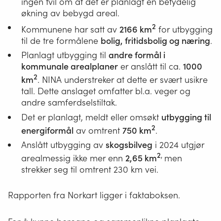
ingen tvil om at det er planlagt en betydelig
økning av bebygd areal.
2
Kommunene har satt av
2166 km
for utbygging
til de tre formålene
bolig, fritidsbolig og næring
.
Planlagt utbygging til
andre formål i
kommunale arealplaner
er anslått til ca.
1000
2
km
. NINA understreker at dette er svært usikre
tall. Dette anslaget omfatter bl.a. veger og
andre samferdselstiltak.
Det er planlagt, meldt eller omsøkt
utbygging til
2
energiformål
av omtrent
750 km
.
Anslått utbygging av
skogsbilveg
i 2024 utgjør
2
,
arealmessig ikke mer enn
2,65 km
men
strekker seg til omtrent 230 km vei.
Rapporten fra Norkart ligger i faktaboksen.