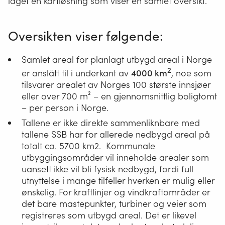
laget en kartløsning som viser en samlet oversikt.
Oversikten viser følgende:
Samlet areal for planlagt utbygd areal i Norge
2
er anslått til i underkant av
4000 km
, noe som
tilsvarer arealet av Norges 100 største innsjøer
eller over 700 m² – en gjennomsnittlig boligtomt
– per person i Norge.
Tallene er ikke direkte sammenliknbare med
tallene SSB har for allerede nedbygd areal på
totalt ca. 5700 km2. Kommunale
utbyggingsområder vil inneholde arealer som
uansett ikke vil bli fysisk nedbygd, fordi full
utnyttelse i mange tilfeller hverken er mulig eller
ønskelig. For kraftlinjer og vindkraftområder er
det bare mastepunkter, turbiner og veier som
registreres som utbygd areal. Det er likevel