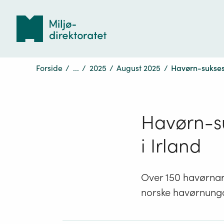
Tilbake
til
forsiden
Forside
/
...
/
2025
/
August 2025
/
Havørn-suksess
Havørn-su
i Irland
Over 150 havørnar f
norske havørnungan