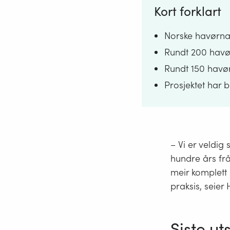
Kort forklart
Norske havørnar 
Rundt 200 havørn
Rundt 150 havørn
Prosjektet har br
Sterk ørnebestan
Teksten er la
– Vi er veldig 
hundre års frå
meir komplett 
praksis, seier
Siste ut