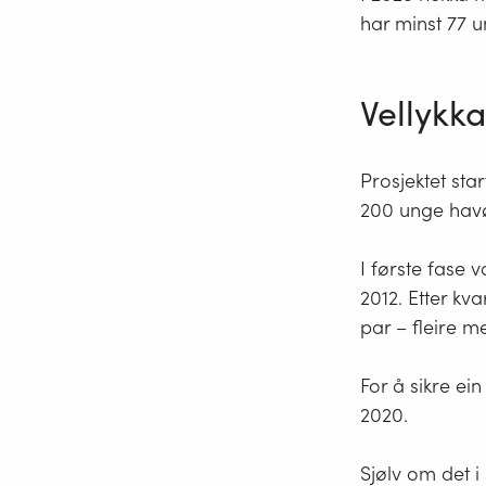
har minst 77 
Vellykka
Prosjektet sta
200 unge havør
I første fase 
2012. Etter kv
par – fleire m
For å sikre ei
2020.
Sjølv om det i 