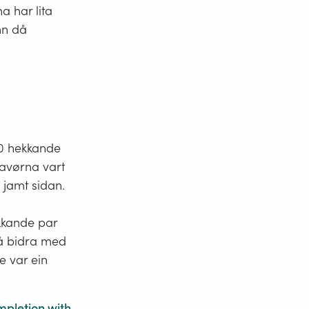
a har lita
nn då
00 hekkande
havørna vart
 jamt sidan.
kkande par
l å bidra med
e var ein
mpletion with