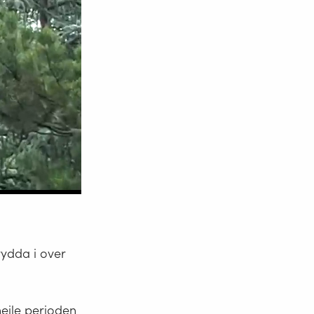
rydda i over
heile perioden