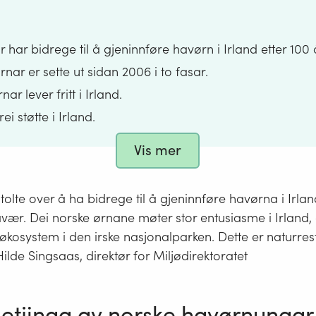
har bidrege til å gjeninnføre havørn i Irland etter 100 
ar er sette ut sidan 2006 i to fasar.
ar lever fritt i Irland.
ei støtte i Irland.
d i Noreg har gitt høve til å hjelpe.
Vis mer
ga av kunstig intelligens-verktøyet Copilot og redigert av Miljø
stolte over å ha bidrege til å gjeninnføre havørna i Irlan
vær. Dei norske ørnane møter stor entusiasme i Irland, 
økosystem i den irske nasjonalparken. Dette er naturres
 Hilde Singsaas, direktør for Miljødirektoratet
setjinga av norske havørnungar 