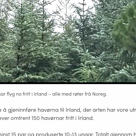
r flyg no fritt i Irland – alle med røter frå Noreg.
 å gjeninnføre havørna til Irland, der arten har vore ut
ever omtrent 150 havørnar fritt i Irland.
inst 15 par og produserte 10-13 ungar. Totalt gjennom 