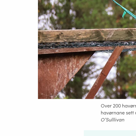
Over 200 havørnar
havørnane sett u
O’Sulllivan