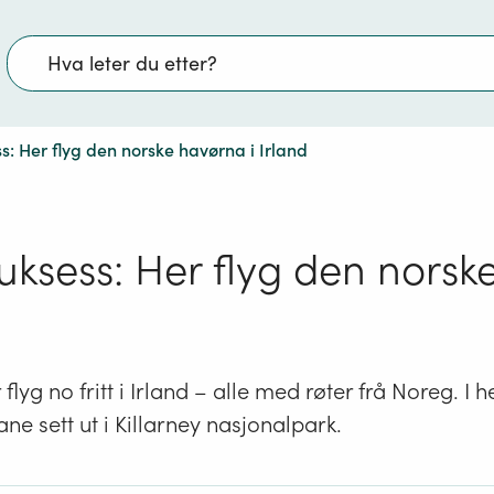
Søk
: Her flyg den norske havørna i Irland
ksess: Her flyg den norsk
lyg no fritt i Irland – alle med røter frå Noreg. I h
e sett ut i Killarney nasjonalpark.