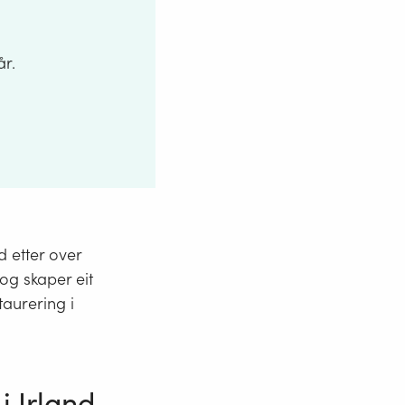
år.
direktoratet.
d etter over
og skaper eit
taurering i
i Irland