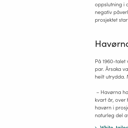
oppslutning i 
negativ påver
prosjektet star
Havørna
På 1960-talet
par. Årsaka va
heilt utrydda.
– Havørna har
kvart år, over
havørn i prosj
naturleg del a
White-taile