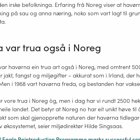
den irske befolkninga. Erfaring frå Noreg viser at havørn
king på sau og anna næring, noko som vart lagt til gru
ta.
 var trua også i Noreg
 var havørna ein trua art også i Noreg, med omtrent 5
r jakt, fangst og miljøgifter – akkurat som i Irland, der 
 Men i 1968 vart havørna freda, og bestanden har vakse
 vore trua i Noreg òg, men i dag har vi rundt 2500 he
 heile landet. Det betyr at Noreg no har eit unikt høve ti
ekt som skal gjenopprette naturen der havørna tidlegar
v økosystemet, seier miljødirektør Hilde Singsaas.
d Eagle Reintroduction Programme marks successful co