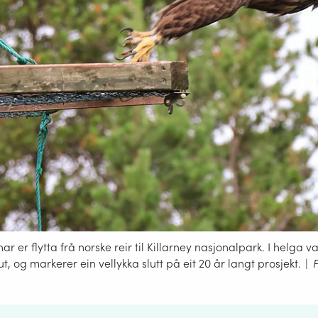
 er flytta frå norske reir til Killarney nasjonalpark. I helga va
t, og markerer ein vellykka slutt på eit 20 år langt prosjekt.
|
F