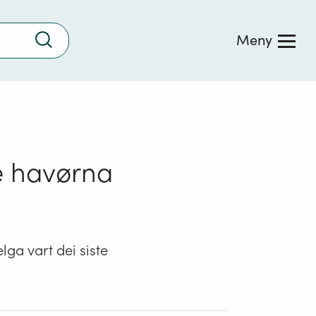
Trykk
Meny
for
å
søke
e havørna
elga vart dei siste