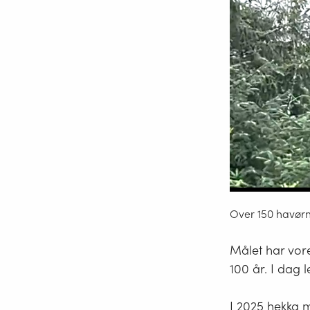
Over 150 havørna
Målet har vore
100 år. I dag l
I 2025 hekka m