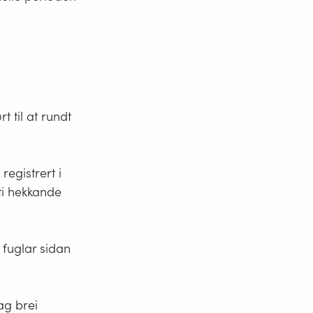
t til at rundt
registrert i
 ti hekkande
 fuglar sidan
ag brei