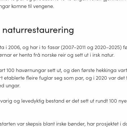
ungar komne til vengene.
 naturrestaurering
rta i 2006, og har i to fasar (2007–2011 og 2020–2025) før
nar er henta frå norske reir og sett ut i irsk natur.
vart 100 havørnungar sett ut, og den første hekkinga vart 
art etablerte fleire fuglar seg som par, og i 2020 var det
ed ungar.
n varig og levedyktig bestand er det sett ut rundt 100 nye
starten var skepsis blant irske bønder, har prosjektet i d