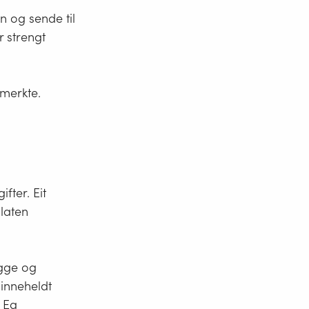
n og sende til
r strengt
 merkte.
fter. Eit
llaten
ygge og
 inneheldt
. Eg