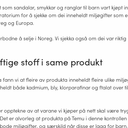
kt som sandalar, smykkar og ranglar til barn vart kjøpt in
ratorium for å sjekke om dei inneheldt miljøgifter som e
oreg og Europa.
rbodne å selje i Noreg. Vi sjekka også om dei var riktig
iftige stoff i same produkt
fann vi at fleire av produkta inneheldt fleire ulike miljøgi
ldt både kadmium, bly, klorparafinar og ftalat over ti
r opptekne av at varane vi kjøper på nett skal være tr
Det er alvorleg at produkta på Temu i denne kontrollen
bode miljøgifter, og særskild når disse er laga for barn