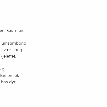
osent kadmium.
admiumsamband
t svært lang
jelettet.
 gi
lanten tek
 hos dyr.