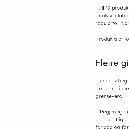
I alt 13 produ
analyse i labo
regulerte i N
Produkta er fo
Fleire g
I undersøkinga 
armband innehe
grenseverdi.
– Regjeringa e
bærekraftige. 
farlege og for