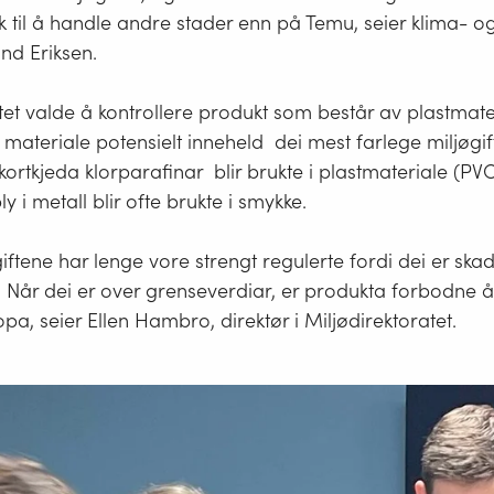
til å handle andre stader enn på Temu, seier klima- og
nd Eriksen.
tet valde å kontrollere produkt som består av plastmate
e materiale potensielt inneheld dei mest farlege miljøgif
kortkjeda klorparafinar blir brukte i plastmateriale (PVC
 i metall blir ofte brukte i smykke.
iftene har lenge vore strengt regulerte fordi dei er ska
. Når dei er over grenseverdiar, er produkta forbodne å
a, seier Ellen Hambro, direktør i Miljødirektoratet.