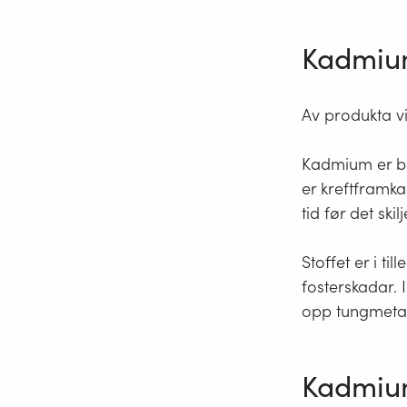
Kadmium
Av produkta vi
Kadmium er bå
er kreftframka
tid før det sk
Stoffet er i t
fosterskadar. 
opp tungmetall
Kadmium