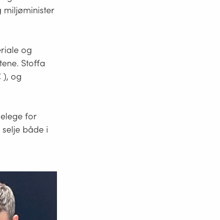
 miljøminister
riale og
tene. Stoffa
 ), og
delege for
 selje både i