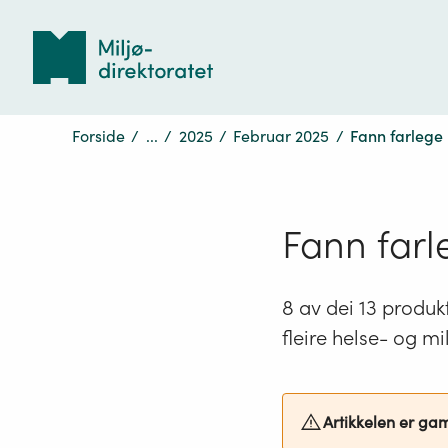
Tilbake
til
forsiden
Forside
/
...
/
2025
/
Februar 2025
/
Fann farlege 
Fann farl
8 av dei 13 produkt
fleire helse- og mi
Artikkelen er ga