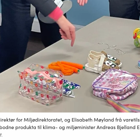
rektør for Miljødirektoratet, og Elisabeth Møyland frå varetil
rbodne produkta til klima- og miljøminister Andreas Bjelland E
t.