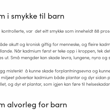
 i smykke til barn
 kontrollerte, var det eitt smykke som inneheldt 88 pr
de akutt og kronisk giftig for menneske, og fleire k
llande. Når kadmium først er teke opp i kroppen, tek de
iljes ut. Små mengder kan skade levra, lungene, nyra og sk
illegg mistenkt å kunne skade forplantningsevna og kunne
I miljøet påverkar kadmium både plantar og dyr sidan p
et, og dyr et plantar, som igjen kan føre til helseskadar
 alvorleg for barn