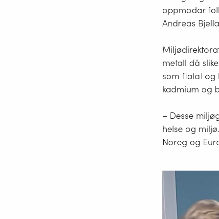
oppmodar folk 
Andreas Bjella
Miljødirektora
metall då slik
som ftalat og 
kadmium og bly
– Desse miljøg
helse og miljø
Noreg og Europ