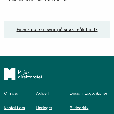
Finner du ikke svar på spørsmålet ditt?
Ditt spørsmål*
Tilbake
til
Om oss
Aktuelt
Design: Logo, ikoner
forsiden
Spør oss
Kontakt oss
Høringer
Bildearkiv