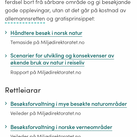
ferdsel bort frå sårbare område og gi besøkjande
gode opplevingar, utan at det går på kostnad av
Alle
allemannsretten
og gratisprinsippet:
har
Håndtere besøk i norsk natur
rett
Temaside på Miljødirektoratet.no
til
å
Scenarier for utvikling og konsekvenser av
ferdes
økende bruk av natur i reiseliv
og
Rapport på Miljødirektoratet.no
oppholde
seg
Rettleiarar
i
utmarka
Besøksforvaltning i mye besøkte naturområder
i
Veileder på Miljødirektoratet.no
Norge
Besøksforvaltning i norske verneområder
Veileder på Miljødirektoratet.no