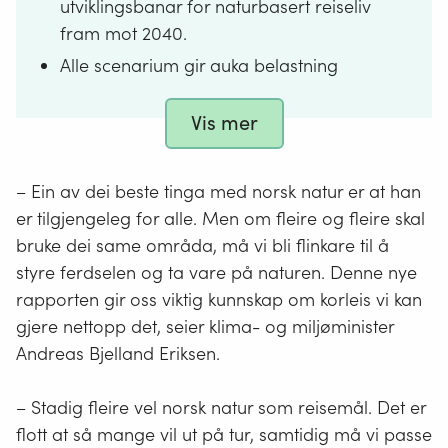
utviklingsbanar for naturbasert reiseliv
fram mot 2040.
Alle scenarium gir auka belastning
gjennom utbygging, ferdsel og
forstyrringar.
Vis mer
Arealbeslag er den største trusselen,
men òg slitasje og press på dyrelivet er
– Ein av dei beste tinga med norsk natur er at han
viktige utfordringar.
er tilgjengeleg for alle. Men om fleire og fleire skal
Turistar er uforutsigbare, blir påverka
bruke dei same områda, må vi bli flinkare til å
av trendar og kan skape plutseleg
styre ferdselen og ta vare på naturen. Denne nye
press.
rapporten gir oss viktig kunnskap om korleis vi kan
Spreidd bruk og eksklusive tilbod kan
gjere nettopp det, seier klima- og miljøminister
òg gi stor samla belastning.
Andreas Bjelland Eriksen.
– Stadig fleire vel norsk natur som reisemål. Det er
Teksten er laga av kunstig intelligens-
verktøyet Copilot og redigert av
flott at så mange vil ut på tur, samtidig må vi passe