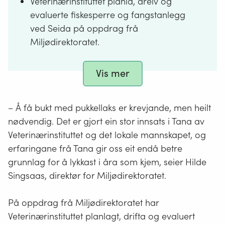
Veterinærinstituttet planla, dreiv og
evaluerte fiskesperre og fangstanlegg
ved Seida på oppdrag frå
Miljødirektoratet.
Vidareutvikla sperre i 2025 vart testa i
full skala over 400 meter elv.
Vis mer
Justert felle fungerte betre enn i 2023
og fanga langt meir pukkellaks.
– Å få bukt med pukkellaks er krevjande, men heilt
Effektivt uttak i Tana er avgjerande for
nødvendig. Det er gjort ein stor innsats i Tana av
å redusere spreiing til andre vassdrag.
Veterinærinstituttet og det lokale mannskapet, og
erfaringane frå Tana gir oss eit endå betre
Teksten er laga av kunstig intelligens-
grunnlag for å lykkast i åra som kjem, seier Hilde
verktøyet Copilot og redigert av
Singsaas, direktør for Miljødirektoratet.
Miljødirektoratet.
På oppdrag frå Miljødirektoratet har
Veterinærinstituttet planlagt, drifta og evaluert