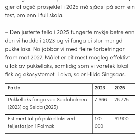
gjer at også prosjektet i 2025 må sjåast på som ein
test, om enn i full skala.
– Den justerte fella i 2025 fungerte mykje betre enn
den vi hadde i 2023 og vi fanga ei stor mengd
pukkellaks. No jobbar vi med fleire forbetringar
fram mot 2027. Målet er eit mest mogleg effektivt
uttak av pukkellaks, samtidig som vi varetek lokal
fisk og økosystemet i elva, seier Hilde Singsaas.
Fakta
2023
2025
Pukkellaks fanga ved Seidaholmen
7 666
28 725
(2023) og Seida (2025)
Estimert tal på pukkellaks ved
170
61 900
teljestasjon i Polmak
000