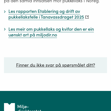
på den samla innsatsen mot pukkellaks i Noreg.
og
Les rapporten Etablering og drift av
innsjøer.
pukkellaksfelle i Tanavassdraget 2025
Les meir om pukkellaks og kvifor den er ein
uønskt art på miljodir.no
Finner du ikke svar på spørsmålet ditt?
Ditt spørsmål*
Tilbake