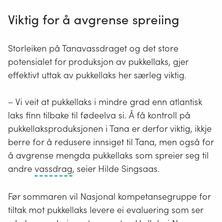
Viktig for å avgrense spreiing
Storleiken på Tanavassdraget og det store
potensialet for produksjon av pukkellaks, gjer
effektivt uttak av pukkellaks her særleg viktig.
– Vi veit at pukkellaks i mindre grad enn atlantisk
laks finn tilbake til fødeelva si. Å få kontroll på
pukkellaksproduksjonen i Tana er derfor viktig, ikkje
berre for å redusere innsiget til Tana, men også for
å avgrense mengda pukkellaks som spreier seg til
Åpne
andre
vassdrag
, seier Hilde Singsaas.
og
islagte
Før sommaren vil Nasjonal kompetansegruppe for
elver,
tiltak mot pukkellaks levere ei evaluering som ser
bekker