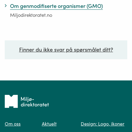
Om genmodifiserte organismer (GMO)
Miljodirektoratet.no
Finner du ikke svar på spørsmålet ditt?
Ditt spørsmål*
Tilbake
til
Om oss
Aktuelt
Design: Logo, ikoner
forsiden
Spør oss