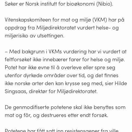
Søker er Norsk institutt for bioøkonomi (Nibio).
Vitenskapskomiteen for mat og miljø (VKM) har på
oppdrag fra Miljødirektoratet vurdert helse- og
miljørisiko av utsettingen.
– Med bakgrunn i VKMs vurdering har vi vurdert at
feltforsøket ikke innebærer farer for helse og miljø.
Potet har ikke evne til å overleve eller spre seg
utenfor dyrkede områder over tid, og det finnes
ikke norske arter den kan krysse seg med, sier Hilde
Singsaas, direktør for Miljødirektoratet.
De genmodifiserte potetene skal ikke benyttes som
mat og fôr, og destrueres etter endt forsøk.
Potetene har fått satt inn resistensgener fra ville