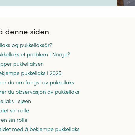
å denne siden
llaks og pukkellaksår?
ukkellaks et problem i Norge?
topper pukkellaksen
bekjempe pukkellaks i 2025
erer du om fangst av pukkellaks
erer du observasjon av pukkellaks
ellaks i sjøen
tet sin rolle
ren sin rolle
beidet med å bekjempe pukkellaks