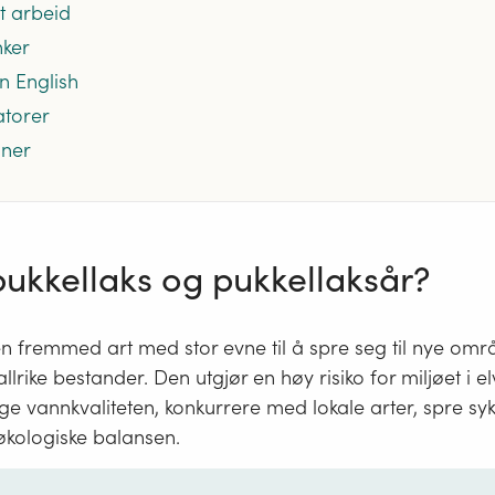
t arbeid
nker
n English
atorer
oner
pukkellaks og pukkellaksår?
en fremmed art med stor evne til å spre seg til nye om
allrike bestander.
Den utgjør en høy risiko for miljøet i e
nge vannkvaliteten, konkurrere med lokale arter, spre 
økologiske balansen.