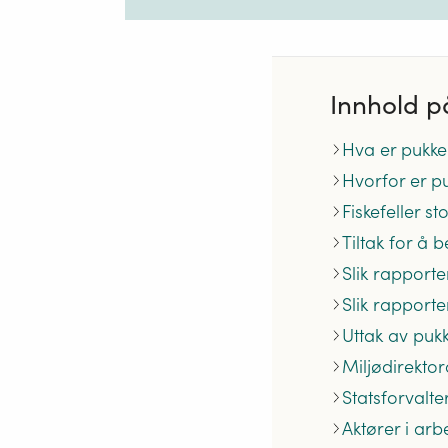
Innhold p
Hva er pukke
Hvorfor er p
Fiskefeller s
Tiltak for å 
Slik rapport
Slik rapport
Uttak av pukk
Miljødirektora
Statsforvalte
Aktører i ar