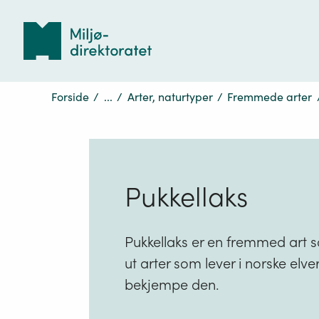
Tilbake
til
forsiden
Forside
/
...
/
Arter, naturtyper
/
Fremmede arter
Pukkellaks
Pukkellaks er en fremmed art s
ut arter som lever i norske elv
bekjempe den.