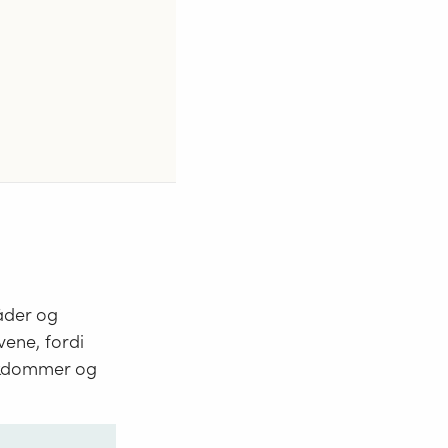
råder og
lvene, fordi
sykdommer og