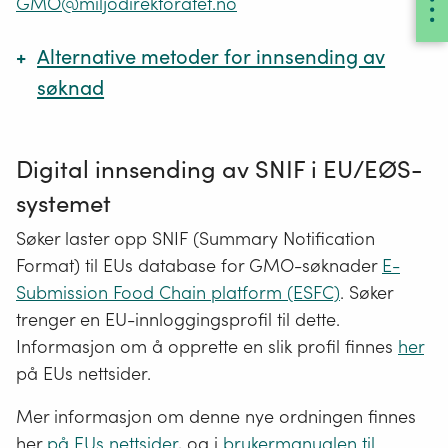
GMO@miljodirektoratet.no
Alternative metoder for innsending av
søknad
Innsending via post
Digital innsending av SNIF i EU/EØS-
systemet
Søknad kan sendes per post til:
Søker laster opp SNIF (Summary Notification
Miljødirektoratet
Format) til EUs database for GMO-søknader
E-
Submission Food Chain platform (ESFC)
. Søker
Postboks 5672 Torgarden,
trenger en EU-innloggingsprofil til dette.
7485 Trondheim
Informasjon om å opprette en slik profil finnes
her
på EUs nettsider
.
Innsending via e-post
Mer informasjon om denne nye ordningen finnes
Søknaden kan også sendes på e-post
her
på EUs nettsider
, og i
brukermanualen til