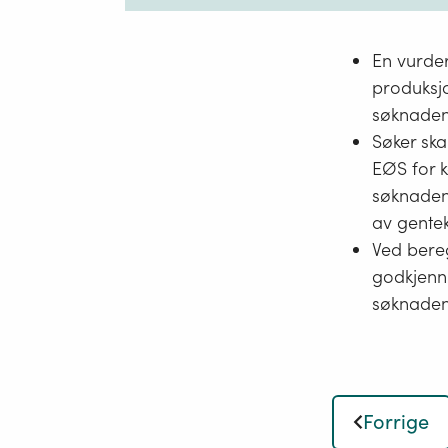
En vurder
produksjo
søknaden
Søker ska
EØS for 
søknaden 
av gente
Ved bereg
godkjenni
søknaden
Forrige