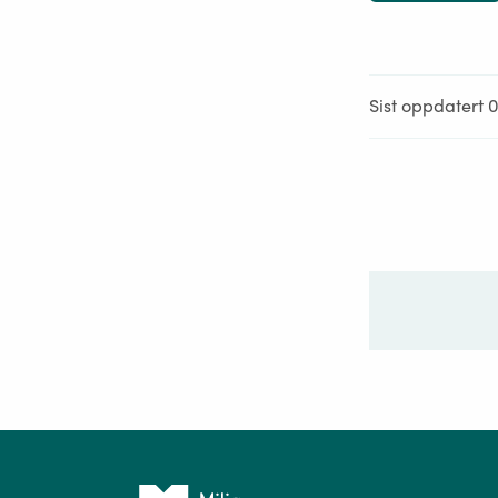
Sist oppdatert 
Ditt sp
Tilbake