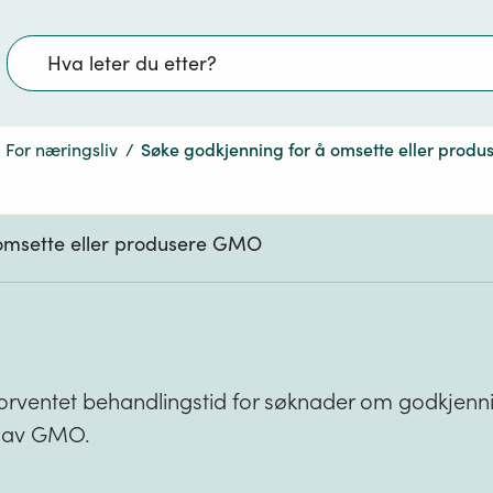
Søk
For næringsliv
/
Søke godkjenning for å omsette eller prod
 omsette eller produsere GMO
forventet behandlingstid for søknader om godkjenn
n av GMO.