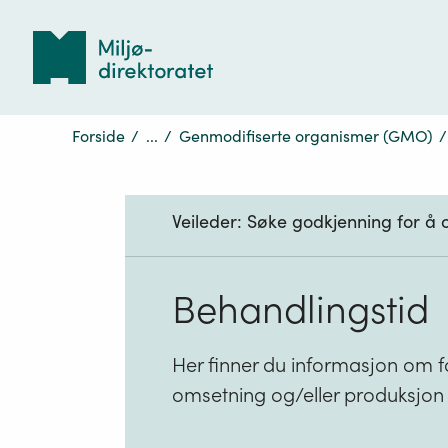
Tilbake
til
forsiden
Forside
/
...
/
Genmodifiserte organismer (GMO)
/
Veileder:
Søke godkjenning for å
Behandlingstid
Her finner du informasjon om 
omsetning og/eller produksjo