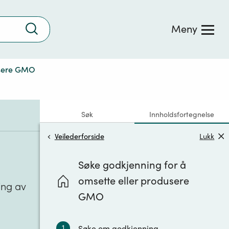
Trykk
Meny
for
å
søke
usere GMO
Søk
Innholdsfortegnelse
Veilederforside
Lukk
Søke godkjenning for å
omsette eller produsere
ing av
GMO
1
Søke om godkjenning