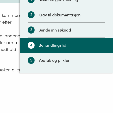
2
Krav til dokumentasjon
r kommersiell
 etter
3
Sende inn søknad
e landene i
ler om at
4
Behandlingstid
i medhold
5
Vedtak og plikter
ker, eller har