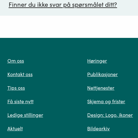
Finner du ikke svar på spørsmålet ditt?
ørsmål*
Om oss
Høringer
Kontakt oss
Publikasjoner
 oss
Tips oss
Nettjenester
Få siste nytt
Skjema og frister
Ledige stillinger
Design: Logo, ikoner
Når du skriver spørsmålet ditt, gjør vi et søk og viser
Aktuelt
Bildearkiv
deg vår mest relevante informasjon.