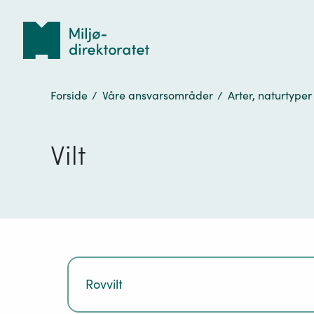
Tilbake
til
forsiden
Forside
/
Våre ansvarsområder
/
Arter, naturtyper
Vilt
Rovvilt