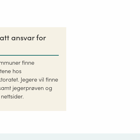
att ansvar for
kommuner finne
rtene hos
toratet. Jegere vil finne
 samt jegerprøven og
nettsider.