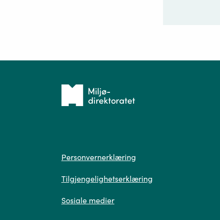
Ditt sp
Tilbake
til
forsiden
Spør
Personvern
Personvernerklæring
Tilgjengelighetserklæring
Sosiale medier