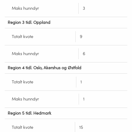
Maks hunndyr
3
Troms og Finnmark
Region 3 tidl. Oppland
Trøndelag
Totalt kvote
9
Vestfold og Telemark
Maks hunndyr
6
Vestland
Region 4 tidl. Oslo, Akershus og Østfold
Totalt kvote
1
Maks hunndyr
1
Region 5 tidl. Hedmark
Totalt kvote
15