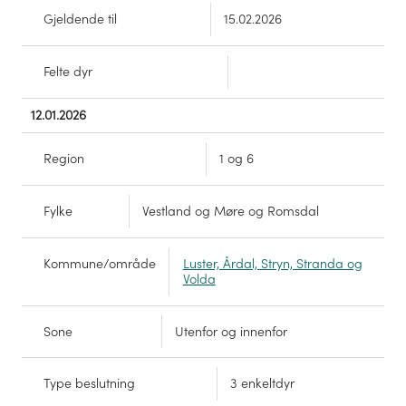
Gjeldende til
15.02.2026
Felte dyr
12.01.2026
Region
1 og 6
Fylke
Vestland og Møre og Romsdal
Kommune/område
Luster, Årdal, Stryn, Stranda og
Volda
Sone
Utenfor og innenfor
Type beslutning
3 enkeltdyr