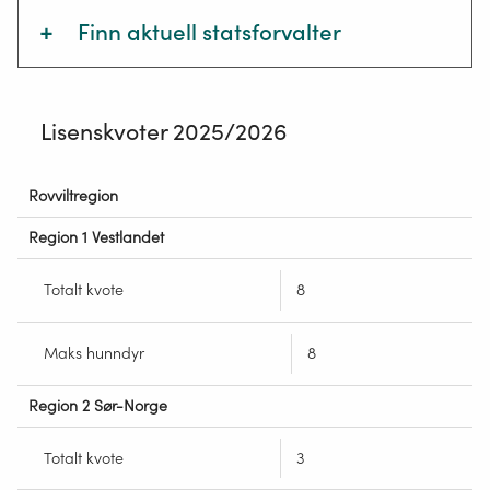
+
Finn aktuell statsforvalter
Informasjon om rovvilt, kvoter og
lisensfelling hos de ulike statsforvalterne:
Lisenskvoter 2025/2026
Agder
Rovviltregion
Lisenskvoter
Region 1 Vestlandet
Innlandet
2025/2026
Totalt kvote
8
Møre og Romsdal
Maks hunndyr
8
Nordland
Region 2 Sør-Norge
Totalt kvote
3
Rogaland