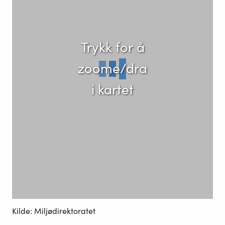
Trykk for å
zoome/dra
i kartet
Kilde: Miljødirektoratet