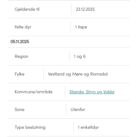
Gjeldende til
23.12.2025
Felte dyr
1 tispe
05.11.2025
Region
1 og 6
Fylke
Vestland og Møre og Romsdal
Kommune/område
Standa, Stryn og Volda
Sone
Utenfor
Type beslutning
1 enkeltdyr