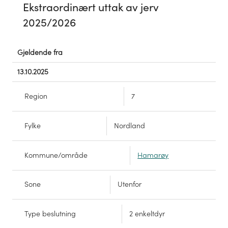
Ekstraordinært uttak av jerv
2025/2026
Gjeldende fra
Ekstraordinært
13.10.2025
uttak
Region
7
av
jerv
Fylke
Nordland
2025/2026
Kommune/område
Hamarøy
Sone
Utenfor
Type beslutning
2 enkeltdyr