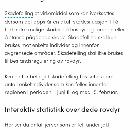
Avlive
Skadefelling
et virkemiddel som kan iverksettes
et
dersom det oppstår en akutt skadesituasjon, til å
dyr
forhindre mulige skader på husdyr og tamrein eller
som
å stanse pågående skade. Skadefelling skal kun
gjør
brukes mot enkelte individer og innenfor
skade.
avgrensede områder. Skadefelling skal ikke brukes
til bestandsregulering av rovdyr.
Kvoten for betinget skadefelling fastsettes som
antall enkeltindivider som kan felles innenfor
regionen i perioden 1. juni til og med 15. februar.
Interaktiv statistikk over døde rovdyr
Her ser du antall jerver som er felt under jakt,