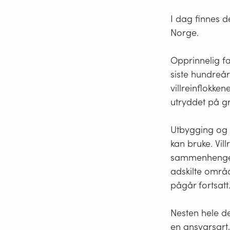
I dag finnes de
Norge.
Opprinnelig fa
siste hundreår
villreinflokken
utryddet på g
Utbygging og m
kan bruke. Vill
sammenhengend
adskilte områ
pågår fortsatt
Nesten hele de
en
ansvarsart