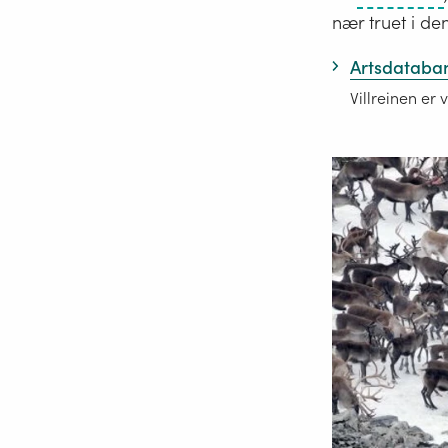
nær truet i den
Artsdatabank
Villreinen er 
i