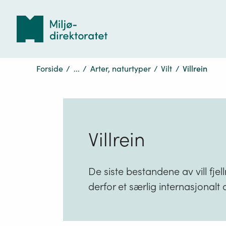
Tilbake
til
forsiden
Forside
/
...
/
Arter, naturtyper
/
Vilt
/
Villrein
Villrein
De siste bestandene av vill fjell
derfor et særlig internasjonalt 