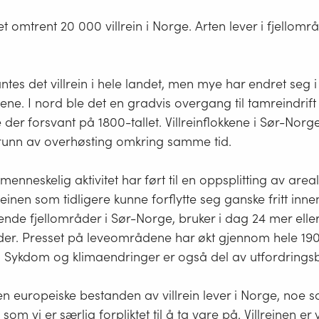
t omtrent 20 000 villrein i Norge. Arten lever i fjellområ
ntes det villrein i hele landet, men mye har endret seg i
ene. I nord ble det en gradvis overgang til tamreindrift
e der forsvant på 1800-tallet. Villreinflokkene i Sør-Nor
runn av overhøsting omkring samme tid.
enneskelig aktivitet har ført til en oppsplitting av areal
reinen som tidligere kunne forflytte seg ganske fritt innen
e fjellområder i Sør-Norge, bruker i dag 24 mer elle
der. Presset på leveområdene har økt gjennom hele 190
. Sykdom og klimaendringer er også del av utfordringsb
n europeiske bestanden av villrein lever i Norge, noe so
En
, som vi er særlig forpliktet til å ta vare på. Villreinen e