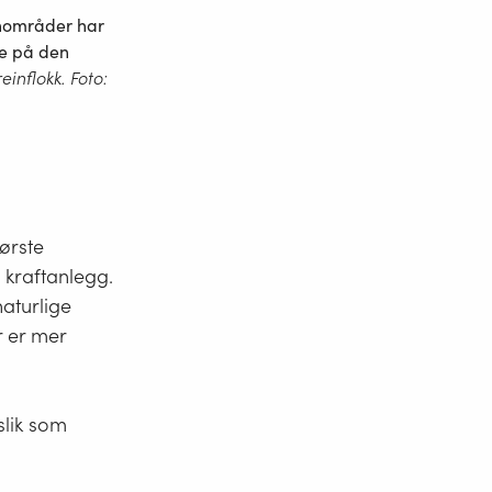
einområder har
re på den
reinflokk. Foto:
tørste
 kraftanlegg.
aturlige
 er mer
slik som