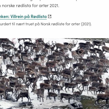
art
 norske rødlista for arter 2021.
der
en: Villrein på Rødlista
minst
vurdert til nært truet på Norsk rødliste for arter (2021).
25
prosent
av
den
europeiske
bestanden
lever
Norge