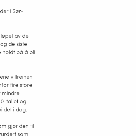
der i Sør-
 løpet av de
 og de siste
ge
holdt på å bli
ene villreinen
for fire store
r mindre
0-tallet og
ildet i dag.
m gjør den til
r vurdert som