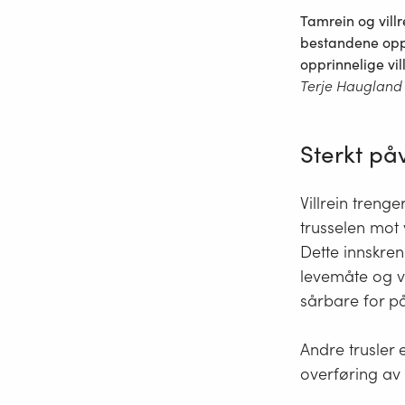
Tamrein og villr
bestandene opp
opprinnelige vil
Terje Haugland
Sterkt påv
Villrein treng
trusselen mot 
Dette innskre
levemåte og v
sårbare for p
Andre trusler 
overføring av 