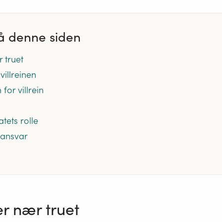
å denne siden
r truet
 villreinen
for villrein
atets rolle
ansvar
 er nær truet