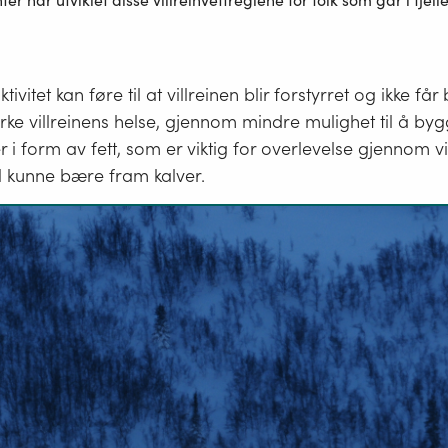
ter har utviklet disse villreinvettreglene for folk som går i fjelle
vitet kan føre til at villreinen blir forstyrret og ikke får 
rke villreinens helse, gjennom mindre mulighet til å by
 i form av fett, som er viktig for overlevelse gjennom vi
al kunne bære fram kalver.