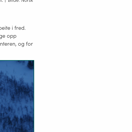
t.
|
Bilde: Norsk
beite i fred.
gge opp
nteren, og for