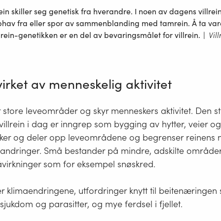
ein skiller seg genetisk fra hverandre. I noen av dagens villr
hav fra eller spor av sammenblanding med tamrein. Å ta va
lrein-genetikken er en del av bevaringsmålet for villrein.
|
Vill
irket av menneskelig aktivitet
er store leveområder og skyr menneskers aktivitet. Den s
villrein i dag er inngrep som bygging av hytter, veier og
nker og deler opp leveområdene og begrenser reinens n
andringer. Små bestander på mindre, adskilte områder
åvirkninger som for eksempel snøskred.
er klimaendringene, utfordringer knytt til beitenæringen 
sjukdom og parasitter, og mye ferdsel i fjellet.