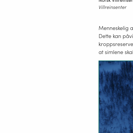
Norsk Villreinsen
Villreinsenter
Menneskelig akti
Dette kan påvi
kroppsreserver
at simlene sk