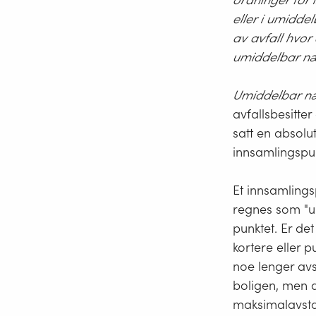
eller i umidde
av avfall hvor 
umiddelbar nær
Umiddelbar næ
avfallsbesitter
satt en absol
innsamlingspunk
Et innsamlings
regnes som "umi
punktet. Er det
kortere eller 
noe lenger avs
boligen, men de
maksimalavst