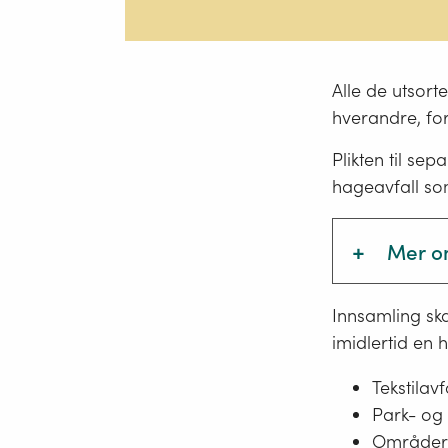
Alle de utsorte
hverandre, for
Plikten til se
hageavfall so
+
Mer o
Hjemme
Innsamling ska
forsvar
imidlertid en 
bionedb
emballa
Tekstilavf
norske 
Park- og
hjemme
Områder m