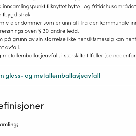
 i tillegg være lurt å informere husholdninger som
les innsamlingspunkt tilknyttet hytte- og fritidshusområde
omposterer mat- og v hageavfall om Mattilsynets veil
ettbygd strøk,
emte eiendommer som er unntatt fra den kommunale i
urensningsloven § 30 andre ledd,
t kompostering og bokashi – hva har du lov til å gjøre
m på grunn av sin størrelse ikke hensiktsmessig kan h
t avfall.
lsynet
 metallemballasjeavfall, i særskilte tilfeller (se nedenfor
 glass- og metallemballasjeavfall
 tredje ledd – unntak for krav til henteordning for glass
emballasje
finisjoner
ss- og metallemballasjeavfall kan en henteordning erst
rdning med innsamlingspunkt som ligger i rimelig nærhe
samling;
mmen dersom eiendommen har avfallssug eller henting 
ed hensyn til eiendommens utforming og beliggenhet,