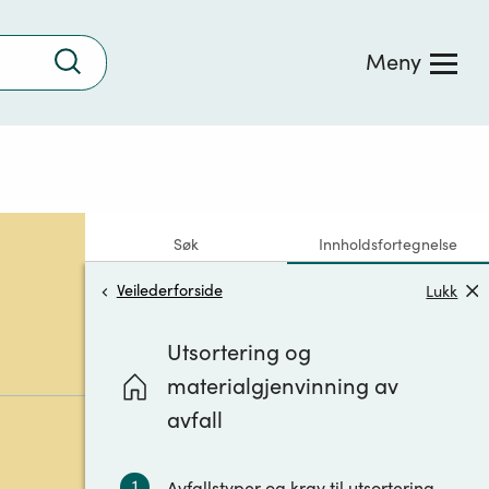
Trykk
Meny
for
å
søke
Søk
Innholdsfortegnelse
Veilederforside
Lukk
Utsortering og
materialgjenvinning av
avfall
1
Avfallstyper og krav til utsortering