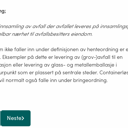
ng;
innsamling av avfall der avfallet leveres på innsamling
elbar nærhet til avfallsbesitters eiendom.
 ikke faller inn under definisjonen av henteordning er 
 Eksempler på dette er levering av (grov-)avfall til en
asjon eller levering av glass- og metallemballasje i
rpunkt som er plassert på sentrale steder. Containerlø
vil normalt også falle inn under bringeordning.
Neste