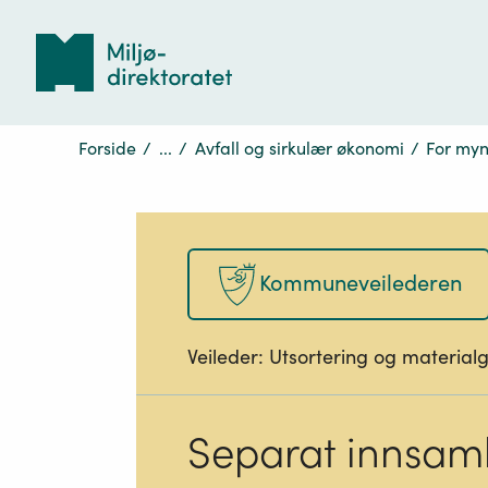
Tilbake
til
forsiden
Forside
/
...
/
Avfall og sirkulær økonomi
/
For myn
Kommuneveilederen
Veileder:
Utsortering og materialg
Separat innsam