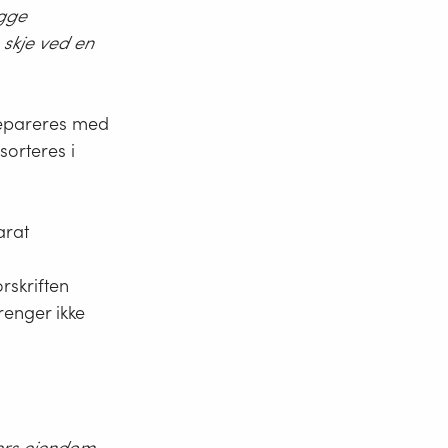
egge
 skje ved en
 vanskelig å
e
i trange,
 separeres med
kevel hentes
orteres i
ktene som
 om hele
nsiktsmessig
arat
eiendommer
skal ha
rskriften
per
renger ikke
ters eiendom