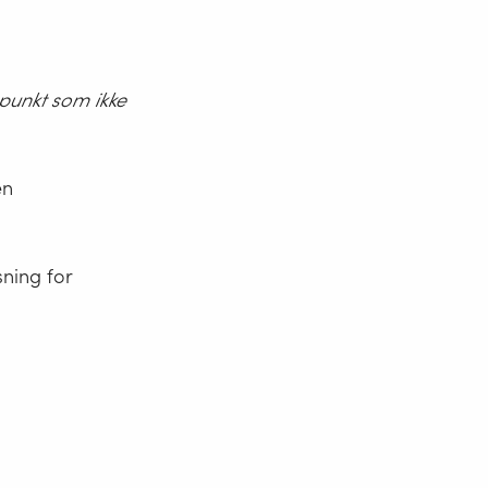
spunkt som ikke
en
sning for