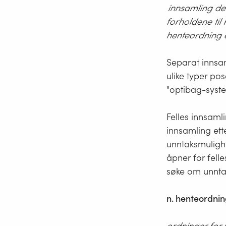
innsamling der
trafikk
forholdene til
Dette k
henteordning e
få plas
eiendom
Separat innsam
eller s
ulike typer po
så nær
"optibag-syste
benytte
soner s
Felles innsaml
å hente
innsamling ett
må ha b
unntaksmulighe
tilgang
åpner for fell
søke om unnta
n. henteordnin
ordninger for 