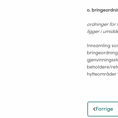
o. bringeordni
ordninger for 
ligger i umidd
Innsamling som
bringeordning.
gjenvinningsst
beholdere/retu
hytteområder 
Forrige