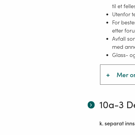
Det kan
til et fel
hjemmek
Utenfor t
dette.
For best
etter for
Priva
Avfall so
med anne
Matti
Glass- og
+
Mer om
§ 10a-5
metall
10a-3 De
For gla
bringeo
k. separat inn
eiendo
mulig m