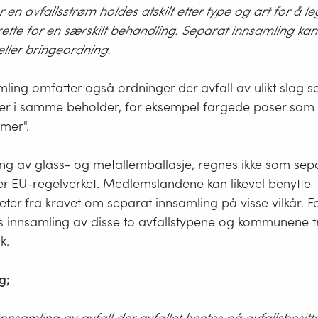
 en avfallsstrøm holdes atskilt etter type og art for å l
sikkerhet eller andre omstendigheter.
 rette for en særskilt behandling. Separat innsamling kan
an gjelde for eksempel i sentrale byområder hvor det er
ller bringeordning.
sert beholdere for glass- og metallemballasje på enkelt
mer, eller vanskelig å komme til med renovasjonsbiler 
ling omfatter også ordninger der avfall av ulikt slag
vært trafikkerte gater. Glass- og metallemballasje skal li
ser i samme beholder, for eksempel fargede poser som s
 eiendommene som praktisk mulig, og innsamlingspun
mer".
s i dag må suppleres med flere. Det vil kunne vurderes
kal unntas fra henteordning, siden det kan være lite he
ing av glass- og metallemballasje, regnes ikke som sep
 kun på få eiendommer inne i en sone hvor de fleste 
er EU-regelverket. Medlemslandene kan likevel benytte
ringeordning. Intensjonen er at flest mulig husstander 
ter fra kravet om separat innsamling på visse vilkår. Fo
 på en henteordning, uten urimelige kostnader og ulem
es innsamling av disse to avfallstypene og kommunene t
k.
g;
innsamling av avfall der avfallet hentes på avfallsbesit