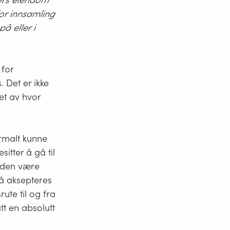
for innsamling
å eller i
 for
. Det er ikke
et av hvor
ormalt kunne
itter å gå til
anden være
så aksepteres
ute til og fra
tt en absolutt