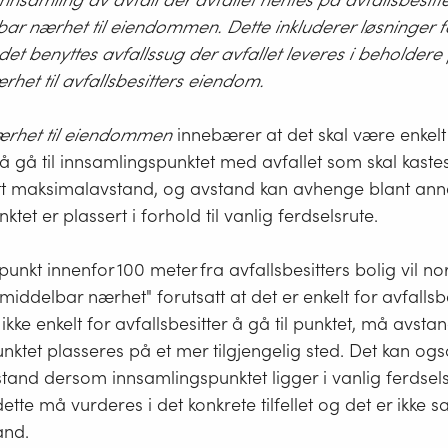
lbar nærhet til eiendommen. Dette inkluderer løsninger 
det benyttes avfallssug der avfallet leveres i beholdere p
het til avfallsbesitters eiendom.
rhet til eiendommen
innebærer at det skal være enkelt
 å gå til innsamlingspunktet med avfallet som skal kastes
utt maksimalavstand, og avstand kan avhenge blant ann
tet er plassert i forhold til vanlig ferdselsrute.
punkt innenfor 100 meter fra avfallsbesitters bolig vil n
ddelbar nærhet" forutsatt at det er enkelt for avfallsbes
 ikke enkelt for avfallsbesitter å gå til punktet, må avst
punktet plasseres på et mer tilgjengelig sted. Det kan og
tand dersom innsamlingspunktet ligger i vanlig ferdselsr
tte må vurderes i det konkrete tilfellet og det er ikke sa
and.