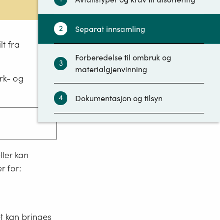
2
Separat innsamling
lt fra
Forberedelse til ombruk og
3
materialgjenvinning
ark- og
4
Dokumentasjon og tilsyn
ljømessig
ller kan
k av
r for:
rytbar
d under
t kan bringes