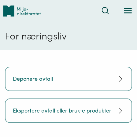
Tilbake
Søk
til
forsiden
For næringsliv
Deponere avfall
Eksportere avfall eller brukte produkter