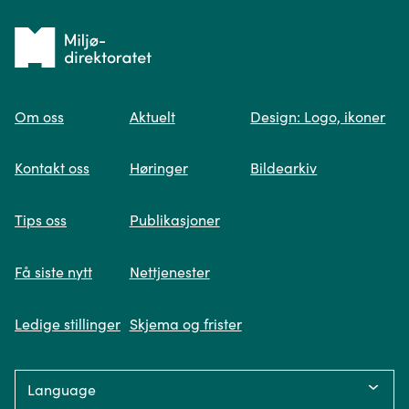
Tilbake
til
Om oss
Aktuelt
Design: Logo, ikoner
forsiden
Spør oss
Kontakt oss
Høringer
Bildearkiv
Når du skriver spørsmålet ditt, gjør vi et
Tips oss
Publikasjoner
søk og viser deg vår mest relevante
informasjon.
Få siste nytt
Nettjenester
Ledige stillinger
Skjema og frister
Fikk du ikke svar på spørsmålet ditt?
Language:
Trykk på knappen under og fyll inn