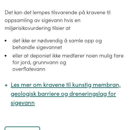
ikke
gjennomgår
Det kan det lempes tilsvarende på kravene til
noen
oppsamling av sigevann hvis en
betydelig
miljørisikovurdering tilsier at
fysisk,
det ikke er nødvendig å samle opp og
kjemisk
behandle sigevannet
eller
eller at deponiet ikke medfører noen mulig fare
biologisk
for jord, grunnvann og
omdanning.
overflatevann
Vil
ikke
Les mer om kravene til kunstig membran,
oppløses,
geologisk barriere og dreneringslag for
brenne
sigevann
eller
på
annen
Kunstig membran
måte