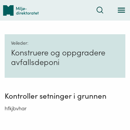
Tilbake
Søk
til
forsiden
Veileder:
Konstruere og oppgradere
avfallsdeponi
Kontroller setninger i grunnen
hfkjbvhar