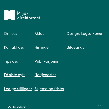
Tilbake
til
Om oss
Aktuelt
Design: Logo, ikoner
forsiden
Spør oss
Kontakt oss
Høringer
Bildearkiv
Når du skriver spørsmålet ditt, gjør vi et
Tips oss
Publikasjoner
søk og viser deg vår mest relevante
informasjon.
Få siste nytt
Nettjenester
Ledige stillinger
Skjema og frister
Fikk du ikke svar på spørsmålet ditt?
Language:
Trykk på knappen under og fyll inn