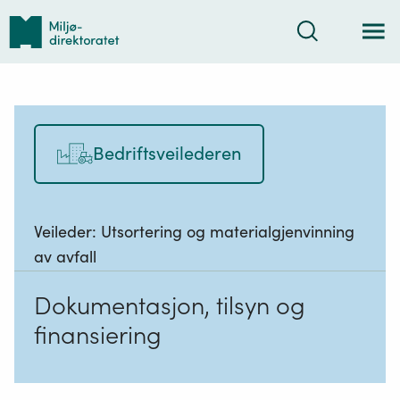
Tilbake
Søk
til
forsiden
Bedriftsveilederen
Veileder:
Utsortering og materialgjenvinning
av avfall
Dokumentasjon, tilsyn og
finansiering