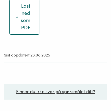
Last
ned
som
PDF
Sist oppdatert 26.08.2025
Finner du ikke svar på spørsmålet ditt?