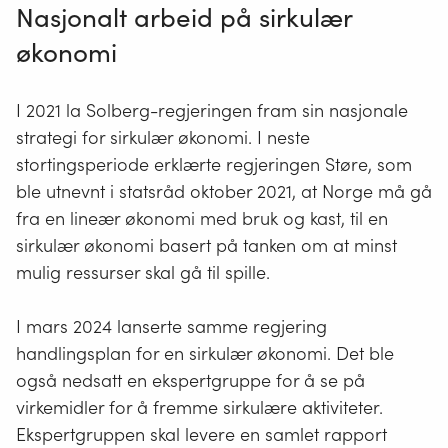
Nasjonalt arbeid på sirkulær
murstein eller vinduer som brukes om igjen av
andre.
økonomi
Forberedelse til ombruk
innebærer at kasserte
I 2021 la Solberg-regjeringen fram sin nasjonale
produkter og materialer blir sjekket for skader og
strategi for sirkulær økonomi. I neste
reparert dersom de ikke er i orden. På den måten
stortingsperiode erklærte regjeringen Støre, som
kan de brukes på nytt, for eksempel en trepall som
ble utnevnt i statsråd oktober 2021, at Norge må gå
repareres før den brukes videre.
fra en lineær økonomi med bruk og kast, til en
sirkulær økonomi basert på tanken om at minst
Gjenvinning
er en samlebetegnelse for
mulig ressurser skal gå til spille.
materialgjenvinning og energiutnyttelse.
I mars 2024 lanserte samme regjering
Materialgjenvinning
betyr at avfall omdannes til
handlingsplan for en sirkulær økonomi. Det ble
nye produkter, for eksempel ved at et
også nedsatt en ekspertgruppe for å se på
plastmateriale smeltes om til plastpellets som kan
virkemidler for å fremme sirkulære aktiviteter.
brukes til å lage nye plastprodukter. Dette blir ofte
Ekspertgruppen skal levere en samlet rapport