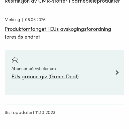
Restriksjon av CMR-stoffer i barnepleieprodukter
Krav til økodesign av tekstiler
slik at de
varer lenger, kan brukes om igjen
Melding
08.05.2026
(ombruk), repareres og
Produktomfanget i EUs avskogingsforordning
materialgjenvinnes. Innholdet av
stoffer som har kronisk effekt på helse
foreslås endret
og miljø skal minimeres og kunne
spores. Tekstilene skal inneholde
mindre fiberblandinger, som f.eks.
blanding av bomull og syntetiske
Abonner på nyheter om
materialer i samme klesplagg, og mer
materialgjenvunnet fiber.
EUs grønne giv (Green Deal)
Kommisjonen vil vurdere obligatoriske
kriterier for grønne offentlige
anskaffelser av tekstiler.
Forhindre at usolgte/returnerte
tekstiler kastes og destrueres.
EU-
Sist oppdatert 11.10.2023
kommisjonen foreslår en plikt for store
selskaper om å offentliggjøre antall