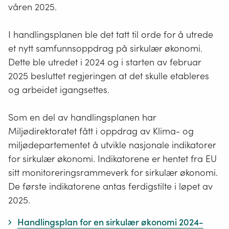
kalt for resirkulering.
våren 2025.
Energiutnyttelse
brukes om prosesser der energien
I handlingsplanen ble det tatt til orde for å utrede
fra avfall som brennes utnyttes i fjernvarmeanlegg
et nytt samfunnsoppdrag på sirkulær økonomi.
som varmer opp bygg eller til å generere
Dette ble utredet i 2024 og i starten av februar
elektrisitet.
2025 besluttet regjeringen at det skulle etableres
og arbeidet igangsettes.
Ressurseffektivitet
er en betegnelse som brukes for
å beskrive hvordan vi utnytter ressursene vi har
Som en del av handlingsplanen har
tilgjengelig på en effektiv måte slik at minst mulig
Miljødirektoratet fått i oppdrag av Klima- og
går til spille, for eksempel når vi gjør om matavfal
miljødepartementet å utvikle nasjonale indikatorer
til biogass og ulike typer biogjødsel.
for sirkulær økonomi. Indikatorene er hentet fra EU
sitt monitoreringsrammeverk for sirkulær økonomi.
Verdikjede
er betegnelsen på ulike stadier som
De første indikatorene antas ferdigstilte i løpet av
materialer/produkter gjennomgår i løpet av sin
2025.
levetid, fra uttak av råvarer og produksjon via
bruksfasen til avfallshåndtering.
Handlingsplan for en sirkulær økonomi 2024-