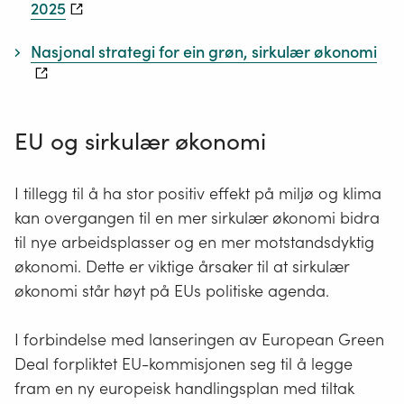
2025
Kretsløp/"sirkulær"
er verdikjeder der
Nasjonal strategi for ein grøn, sirkulær økonomi
produktene/materialene på ulike måter brukes
lengst mulig og om igjen i et kretsløp.
Resirkulering
er et generelt begrep som beskriver
EU og sirkulær økonomi
en prosess der ressurser, råvarer og produkter er i
omløp og brukes om igjen i et kretsløp.
I tillegg til å ha stor positiv effekt på miljø og klima
kan overgangen til en mer sirkulær økonomi bidra
Gjenbruk
er et samlebegrep for flere typer
til nye arbeidsplasser og en mer motstandsdyktig
(gjenbruks)operasjoner. Med
økonomi. Dette er viktige årsaker til at sirkulær
(gjenbruks)operasjoner menes f.eks. ombruk,
økonomi står høyt på EUs politiske agenda.
tilrettelegging for ombruk, bruksendring,
istandsettelse og refabrikasjon.
I forbindelse med lanseringen av European Green
Deal forpliktet EU-kommisjonen seg til å legge
fram en ny europeisk handlingsplan med tiltak