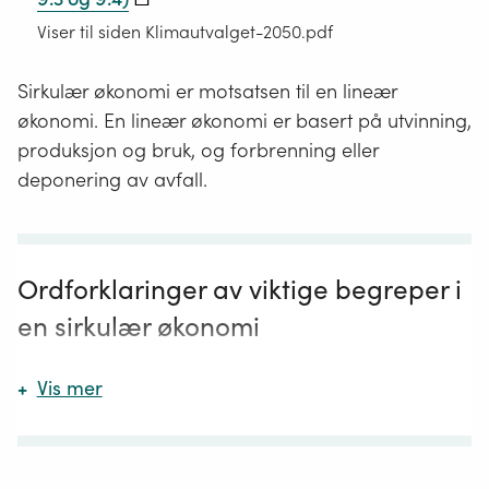
Viser til siden Klimautvalget-2050.pdf
Sirkulær økonomi er motsatsen til en lineær
økonomi. En lineær økonomi er basert på utvinning,
produksjon og bruk, og forbrenning eller
deponering av avfall.
Ordforklaringer av viktige begreper i
en sirkulær økonomi
+
Vis mer
Ombruk
betyr at produkter eller materialer brukes
på nytt til samme formål som før, uten at de må
bearbeides noe særlig. Dette kan for eksempel
være klær eller bygningselementer som stålbjelker,