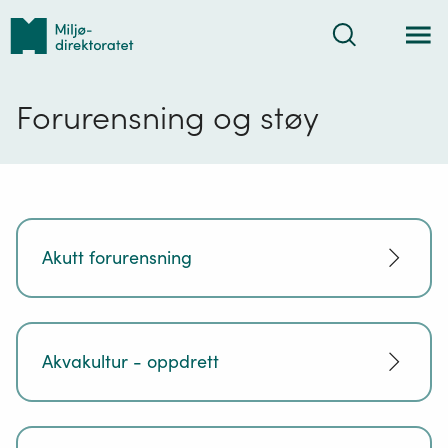
Tilbake
Søk
til
forsiden
Forurensning og støy
Akutt forurensning
Akvakultur - oppdrett