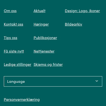
til
Om oss
Aktuelt
Design: Logo, ikoner
forsiden
Kontakt oss
Høringer
Bildearkiv
Tips oss
Publikasjoner
Få siste nytt
Nettjenester
Ledige stillinger
Skjema og frister
Language:
Personvern
Personvernerklæring