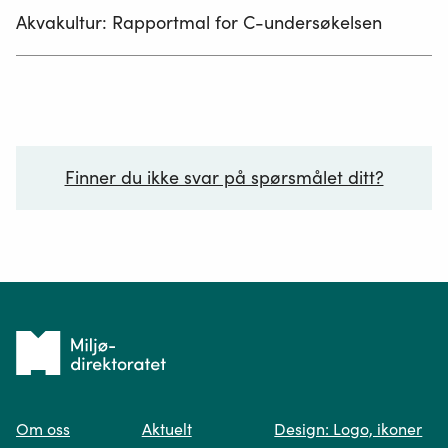
Akvakultur: Rapportmal for C-undersøkelsen
Finner du ikke svar på spørsmålet ditt?
Ditt spørsmål*
Tilbake
til
Om oss
Aktuelt
Design: Logo, ikoner
forsiden
Spør oss