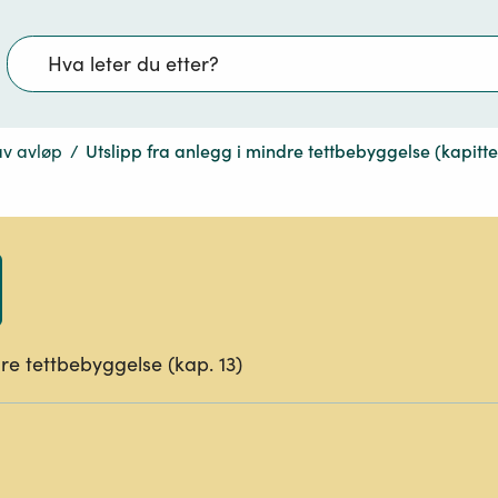
Søk
av avløp
/
Utslipp fra anlegg i mindre tettbebyggelse (kapittel
dre tettbebyggelse (kap. 13)