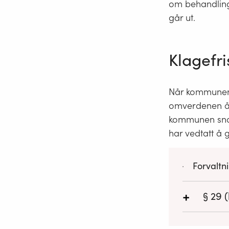
om behandling 
går ut.
Klagefr
Når kommunen ik
omverdenen å f
kommunen snar
har vedtatt å g
Forvaltni
+
§ 29
(
Fristen