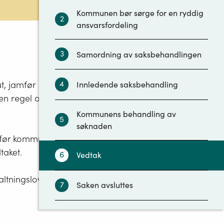
Kommunen bør sørge for en ryddig
2
ansvarsfordeling
3
Samordning av saksbehandlingen
4
t, jamfør
Innledende saksbehandling
 en regel også
Kommunens behandling av
5
søknaden
de før kommunen
taket.
6
Vedtak
altningslovens
7
Saken avsluttes