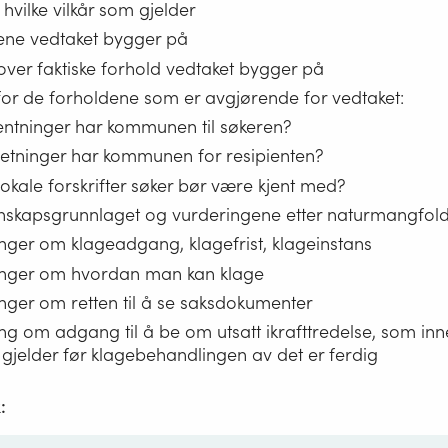
 hvilke vilkår som gjelder
glene vedtaket bygger på
 over faktiske forhold vedtaket bygger på
for de forholdene som er avgjørende for vedtaket:
ventninger har kommunen til søkeren?
setninger har kommunen for resipienten?
lokale forskrifter søker bør være kjent med?
nskapsgrunnlaget og vurderingene etter naturmangfol
nger om klageadgang, klagefrist, klageinstans
inger om hvordan man kan klage
nger om retten til å se saksdokumenter
ng om adgang til å be om utsatt ikrafttredelse, som inn
 gjelder før klagebehandlingen av det er ferdig
: