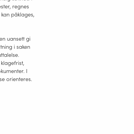
ster, regnes
ngsmessig
m kan påklages,
7 nr. 9), 12
en uansett gi
tning i saken
ttalelse.
lagefrist,
okumenter. I
sse orienteres.