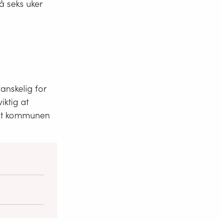
å seks uker
anskelig for
iktig at
 at kommunen
et er