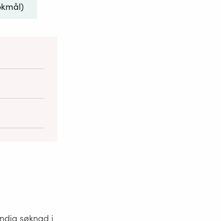
bokmål)
vil være
re parten
i stand til å
eller den
t bygger på.
 er gjort
ig. I tilfelle
endig søknad i