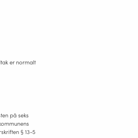
edtak er normalt
sten på seks
es kommunens
kriften § 13-5