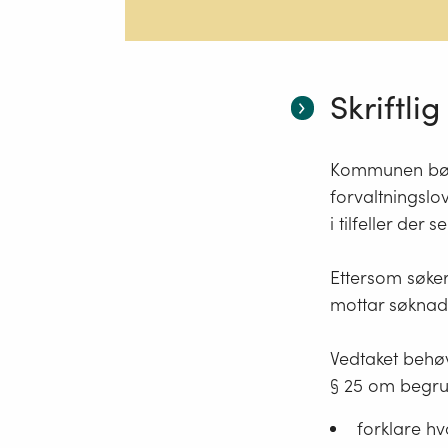
Skriftli
Kommunen bør f
forvaltningslo
i tilfeller der 
Ettersom søker
mottar søknad
Vedtaket behøv
§ 25 om begru
forklare hv