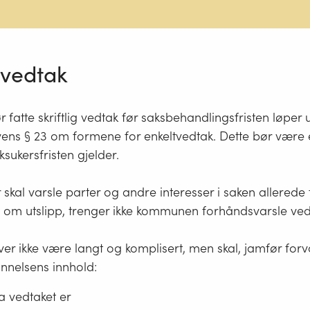
g vedtak
atte skriftlig vedtak før saksbehandlingsfristen løper u
vens § 23 om formene for enkeltvedtak. Dette bør være
seksukersfristen gjelder.
 skal varsle parter og andre interesser i saken allere
 om utslipp, trenger ikke kommunen forhåndsvarsle ved
er ikke være langt og komplisert, men skal, jamfør forv
nnelsens innhold:
a vedtaket er