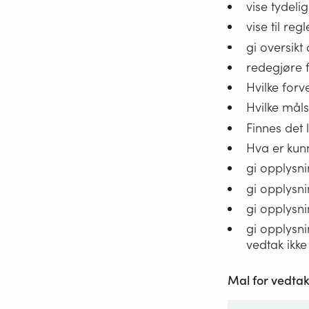
vise tydelig
vise til re
gi oversikt
redegjøre 
Hvilke for
Hvilke mål
Finnes det 
Hva er kun
gi opplysni
gi opplysn
gi opplysni
gi opplysni
vedtak ikke
Mal for vedtak