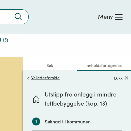
Trykk
Meny
for
å
søke
 13)
Søk
Innholdsfortegnelse
Veilederforside
Lukk
Utslipp fra anlegg i mindre
tettbebyggelse (kap. 13)
1
Søknad til kommunen