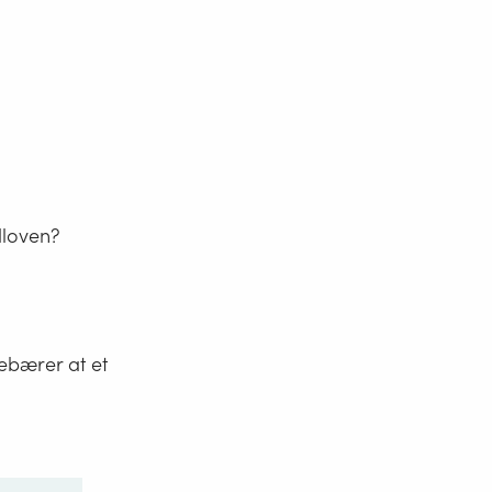
dloven?
ebærer at et