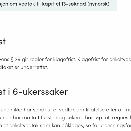
jon om vedtak til kapittel 13-søknad (nynorsk)
st
ens § 29 gir regler for klagefrist. Klagefrist for enkeltv
dtaket er underrettet.
st i 6-ukerssaker
en ikke har sendt ut et vedtak om tillatelse etter at fri
unen har mottatt fullstendig søknad har løpt ut, regn
 et enkeltvedtak som kan påklages, se forurensningsfors