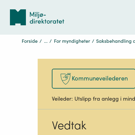
Tilbake
til
forsiden
Forside
/
...
/
For myndigheter
/
Saksbehandling 
Kommuneveilederen
Veileder:
Utslipp fra anlegg i min
Vedtak