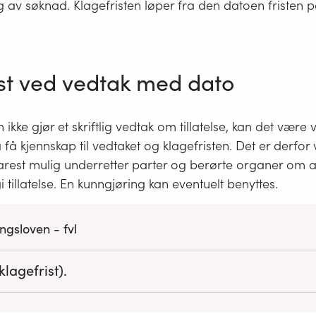
av søknad. Klagefristen løper fra den datoen fristen p
ist ved vedtak med dato
ke gjør et skriftlig vedtak om tillatelse, kan det være v
å kjennskap til vedtaket og klagefristen. Det er derfor v
est mulig underretter parter og berørte organer om
i tillatelse. En kunngjøring kan eventuelt benyttes.
ngsloven - fvl
klagefrist).
 for å klage er 3 uker fra det tidspunkt underretning om vedtak