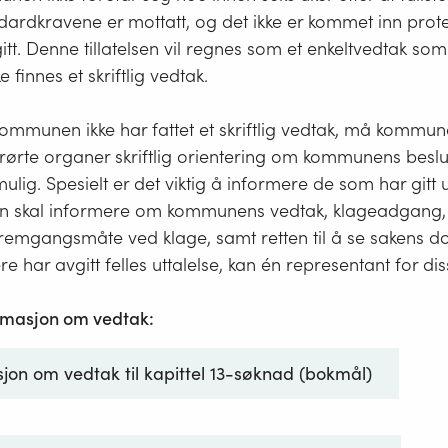
t i underretningen til parten vedlegges kopi av framstillingen.
ardkravene er mottatt, og det ikke er kommet inn prote
edhensyn som har vært avgjørende ved utøving av forvaltni
gitt. Denne tillatelsen vil regnes som et enkeltvedtak so
 bør nevnes. Er det gitt retningslinjer for skjønnsutøvingen, vil i
e finnes et skriftlig vedtak.
lighet en henvisning til retningslinjene være tilstrekkelig.
ved lover 27 mai 1977 nr. 40 (i kraft 1 jan 1978 iflg. res. 16 des 197
r kommunen ikke har fattet et skriftlig vedtak, må kommun
 nr. 4 (ikr. 1 apr 1995).
ørte organer skriftlig orientering om kommunens beslu
lig. Spesielt er det viktig å informere de som har gitt u
 fra Lovdata -
Forvaltningsloven - fvl
n skal informere om kommunens vedtak, klageadgang, k
fremgangsmåte ved klage, samt retten til å se sakens d
flere har avgitt felles uttalelse, kan én representant for di
ormasjon om vedtak:
jon om vedtak til kapittel 13-søknad (bokmål)