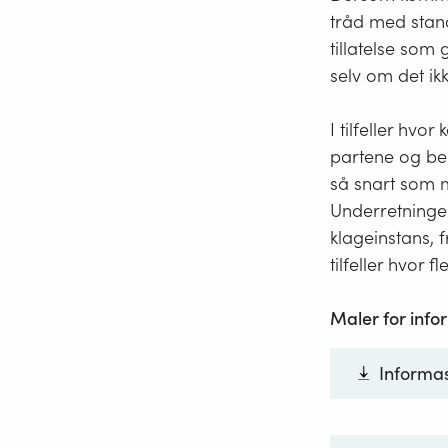
skal de
tråd med stand
De hov
tillatelse som 
skjønn,
selv om det ikk
alminne
Endret 
I tilfeller hvo
jan 1995
partene og ber
så snart som mu
Hentet
Underretninge
klageinstans, 
tilfeller hvor 
Maler for inf
Informas