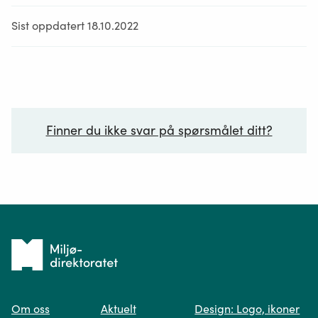
Sist oppdatert 18.10.2022
Finner du ikke svar på spørsmålet ditt?
Ditt spørsmål*
Tilbake
til
Om oss
Aktuelt
Design: Logo, ikoner
forsiden