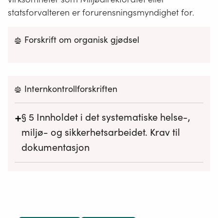
statsforvalteren er forurensningsmyndighet for.
Forskrift om organisk gjødsel
Internkontrollforskriften
+
§ 5
Innholdet i det systematiske helse-,
miljø- og sikkerhetsarbeidet. Krav til
dokumentasjon
Internkontrollen skal tilpasses virksomhetens art,
aktiviteter, risikoforhold og størrelse i det omfang
som er nødvendig for å etterleve krav i eller i
medhold av helse-, miljø- og
sikkerhetslovgivningen.