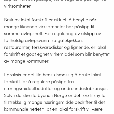
5.
helsen til personalet som arbeider med
avløpsnettet og på renseanlegget beskyttes.
virksomheter.
Med avløpsvann fra virksomhet menes alt
Bruk av lokal forskrift er aktuelt å benytte når
avløpsvann fra bygninger og anlegg som benyttes
mange liknende virksomheter har påslipp til
i handel, industri, transport, herunder veger, og
samme avløpsnett. For regulering av utslipp av
annen virksomhet unntatt avløpsvann fra
fettholdig avløpsvann fra gatekjøkken,
husholdninger.
restauranter, ferskvaredisker og lignende, er lokal
Kommunen kan i forskrift fastsette søknadssystem
forskrift et godt egnet virkemiddel som blir benyttet
med standardkrav for nye påslipp fra virksomhet
av mange kommuner.
eller påslipp fra virksomhet som økes vesentlig og
gi nærmere bestemmelser om gjennomføringen
I praksis er det lite hensiktsmessig å bruke lokal
av dette.
forskrift for å regulere påslipp fra
Kommunen kan i forskrift forby påslipp av oppmalt
næringsmiddelbedrifter og andre industribransjer.
matavfall til offentlig avløpsnett fra virksomhet og
Selv i de største byene i Norge er det ikke tilknyttet
husholdning. Slike påslipp er forbudt fra 1. januar
2007 såfremt ikke kommunen i forskrift gjør unntak
tilstrekkelig mange næringsmiddelbedrifter til det
fra forbudet.
kommunale nettet til at en lokal forskrift vil være