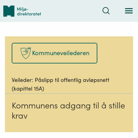
Tilbake
Søk
til
forsiden
Kommuneveilederen
Veileder:
Påslipp til offentlig avløpsnett
(kapittel 15A)
Kommunens adgang til å stille
krav