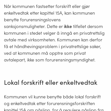
d.
varsling av unormale påslipp av avløpsvann,
Når kommunen fastsetter forskrift eller gjør
og
enkeltvedtak etter kapittel 15A, kan kommunen
e.
utslippskontroll og rapportering av fastsatte
benytte forurensningslovens
krav til avløpsvann og avløpsgebyrer.
sanksjonsmuligheter. Dette er
ikke
tilfellet dersom
kommunen i stedet velger å inngå en privatrettslig
Krav i medhold av første ledd kan kun fastsettes
avtale med virksomheten. Kommunen kan derfor
for å sikre at:
få et håndhevingsproblem i privatrettslige saker,
1.
avløpsanlegget kan overholde utslippskrav,
ved at kommunen må opptre som privat
avtalepart, ikke som forurensningsmyndighet.
2.
avløpsanlegget og dertil hørende utstyr ikke
skades,
3.
driften av avløpsanlegget med tilhørende
Lokal forskrift eller enkeltvedtak
slambehandling ikke vanskeliggjøres,
4.
avløpsslammet kan disponeres på en
Kommunen vil kunne benytte både lokal forskrift
forsvarlig og miljømessig akseptabel måte,
eller
og enkeltvedtak etter forurensningsforskriften
kapittel 15A om påslipp, for å regulere påslipp fra