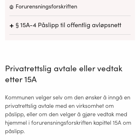
Forurensningsforskriften
+
§ 15A-4
Påslipp til offentlig avløpsnett
I tillegg til eventuelle krav fastsatt i
utslippstillatelse av statlig
forurensningsmyndighet kan kommunen i
enkeltvedtak eller i forskrift ved påslipp av
Privatrettslig avtale eller vedtak
avløpsvann til offentlig avløpsnett fra virksomhet
fastsette krav om:
etter 15A
a.
innhold i og mengde av avløpsvann eller i
særlige tilfeller renseeffekt,
Kommunen velger selv om den ønsker å inngå en
privatrettslig avtale med en virksomhet om
b.
fettavskiller, sandfang eller silanordning for
påslipp, eller om den velger å gjøre vedtak med
avløpsvann med tilhørende vilkår,
hjemmel i forurensningsforskriften kapittel 15A om
c.
tilrettelegging for prøvetaking og
påslipp.
mengdemåling av avløpsvann,