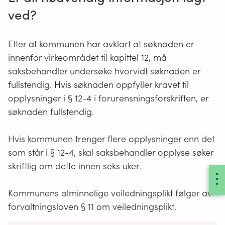
Hytter og boliger som har eget renseanlegg
ved?
er dimensjonert for 5 pe. Dette gjelder opp til
7 hus, som da må ha anlegg dimensjonert
for 35 pe.
Etter at kommunen har avklart at søknaden er
innenfor virkeområdet til kapittel 12, må
For større husgrupper beregnes det 2,5
saksbehandler undersøke hvorvidt søknaden er
pe/boenhet.
fullstendig. Hvis søknaden oppfyller kravet til
opplysninger i § 12-4 i forurensningsforskriften, er
Når man skal beregne antall pe, må man ta
søknaden fullstendig.
utgangspunkt i maksimum antall personer i
hytta/huset til samme tid. Antall sengeplasser
Hvis kommunen trenger flere opplysninger enn det
kan være et godt mål på dette.
som står i § 12-4, skal saksbehandler opplyse søker
skriftlig om dette innen seks uker.
Generelt gjelder følgende for
beregning av pe:
Kommunens alminnelige veiledningsplikt følger av
utslipp fra hus og hytter med innlagt vann og
forvaltningsloven § 11 om veiledningsplikt.
vannklosett: 1 person bidrar med 1 pe.