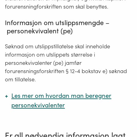
gjelder dette kapittel bare dersom det er innlagt
forurensningforskriften som skal benyttes.
vann.
Informasjon om utslippsmengde –
Krav i kapittel 12 gjelder ikke påslipp til offentlig
personekvivalent (pe)
avløpsnett.
Hentet fra Lovdata -
Forurensningsforskriften
Søknad om utslippstillatelse skal inneholde
informasjon om utslippets størrelse i
personekvivalenter (pe) jamfør
forurensningsforskriften § 12-4 bokstav e) søknad
om tillatelse.
Les mer om hvordan man beregner
personekvivalenter
Personekvivalent (pe) er et mål på innholdet av
organisk materiale i avløpsvannet:
Er all nødvendig informasjon lagt