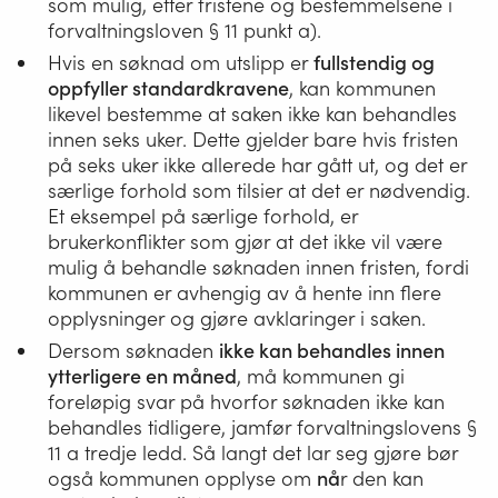
som mulig, etter fristene og bestemmelsene i
forvaltningsloven § 11 punkt a).
Hentet fra Lovdata -
Forvaltningsloven - fvl
Hvis en søknad om utslipp er
fullstendig og
oppfyller standardkravene
, kan kommunen
likevel bestemme at saken ikke kan behandles
innen seks uker. Dette gjelder bare hvis fristen
på seks uker ikke allerede har gått ut, og det er
særlige forhold som tilsier at det er nødvendig.
Et eksempel på særlige forhold, er
brukerkonflikter som gjør at det ikke vil være
mulig å behandle søknaden innen fristen, fordi
kommunen er avhengig av å hente inn flere
opplysninger og gjøre avklaringer i saken.
Dersom søknaden
ikke kan behandles innen
ytterligere en måned
, må kommunen gi
foreløpig svar på hvorfor søknaden ikke kan
behandles tidligere, jamfør forvaltningslovens §
11 a tredje ledd. Så langt det lar seg gjøre bør
også kommunen opplyse om
nå
r den kan