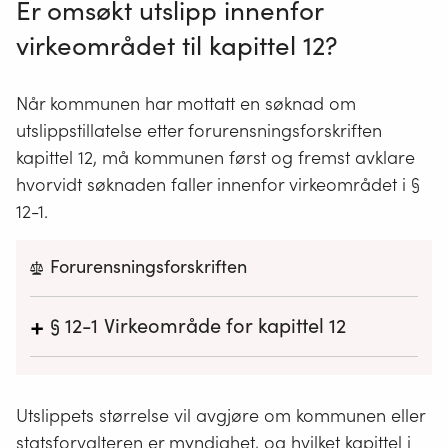
Er omsøkt utslipp innenfor
virkeområdet til kapittel 12?
Når kommunen har mottatt en søknad om
utslippstillatelse etter forurensningsforskriften
kapittel 12, må kommunen først og fremst avklare
hvorvidt søknaden faller innenfor virkeområdet i §
12-1.
Forurensningsforskriften
+
§ 12-1
Virkeområde for kapittel 12
Kapittel 12 gjelder for utslipp av sanitært
avløpsvann fra bolighus, hytter, turistbedrifter og
Utslippets størrelse vil avgjøre om kommunen eller
lignende virksomhet med utslipp mindre enn 50
pe. For virksomhet som kun slipper ut gråvann,
statsforvalteren er myndighet, og hvilket kapittel i