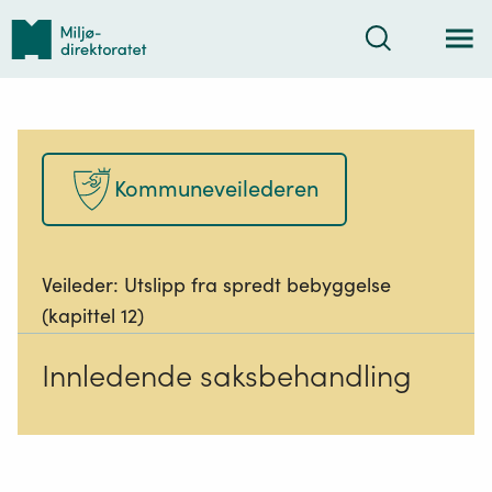
Tilbake
Søk
til
forsiden
Kommuneveilederen
Veileder:
Utslipp fra spredt bebyggelse
(kapittel 12)
Innledende saksbehandling