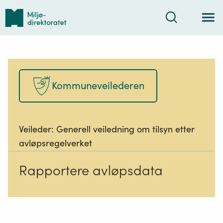
Tilbake
Søk
til
forsiden
Kommuneveilederen
Veileder:
Generell veiledning om tilsyn etter
avløpsregelverket
Rapportere avløpsdata