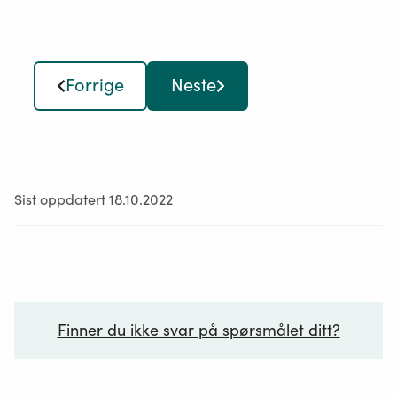
avløpsanlegg og utslipp fra disse til staten.
Miljødirektoratet sørger for at det hvert annet år
offentliggjøres en statusrapport om utslipp av
Forrige
Neste
kommunalt avløpsvann.
Endret ved forskrifter 21 juni 2010 nr. 1073, 15 mars
2013 nr. 284 (i kraft 1 juli 2013).
Hentet fra Lovdata -
Forurensningsforskriften
Sist oppdatert 18.10.2022
Finner du ikke svar på spørsmålet ditt?