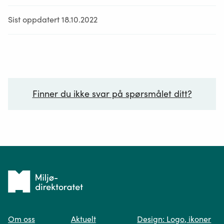
Sist oppdatert 18.10.2022
Finner du ikke svar på spørsmålet ditt?
Ditt spørsmål*
Tilbake
til
Om oss
Aktuelt
Design: Logo, ikoner
forsiden