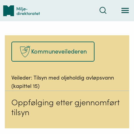
Tilbake
Søk
til
forsiden
Kommuneveilederen
Veileder:
Tilsyn med oljeholdig avløpsvann
(kapittel 15)
Oppfølging etter gjennomført
tilsyn