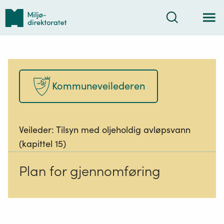
Tilbake
Søk
til
forsiden
Kommuneveilederen
Veileder:
Tilsyn med oljeholdig avløpsvann
(kapittel 15)
Plan for gjennomføring