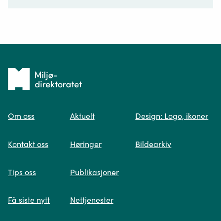
Ditt spørsmål*
Tilbake
til
Om oss
Aktuelt
Design: Logo, ikoner
forsiden
Spør oss
Kontakt oss
Høringer
Bildearkiv
Når du skriver spørsmålet ditt, gjør vi et
Tips oss
Publikasjoner
søk og viser deg vår mest relevante
informasjon.
Få siste nytt
Nettjenester