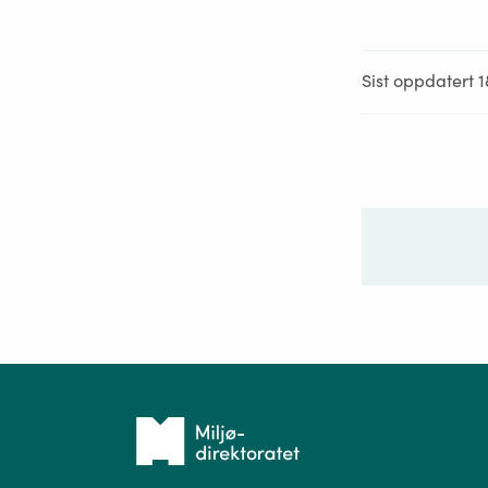
Sist oppdatert 1
Ditt sp
Tilbake
til