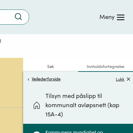
Trykk
Meny
for
å
søke
)
Søk
Innholdsfortegnelse
Veilederforside
Lukk
Tilsyn med påslipp til
kommunalt avløpsnett (kap
15A-4)
Kommunens myndighet og