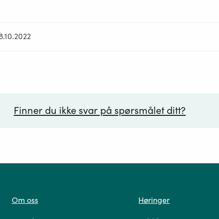
8.10.2022
Finner du ikke svar på spørsmålet ditt?
ørsmål*
Om oss
Høringer