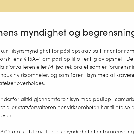
ns myndighet og begrensnin
un tilsynsmyndighet for påslippskrav satt innenfor ra
rskftens § 15A-4 om påslipp til offentlig avløpsnett. Det 
tatsforvalteren eller Miljødirektoratet som er forurens
 industrivirksomheter, og som fører tilsyn med at kravene
llatelser overholdes.
derfor alltid gjennomføre tilsyn med påslipp i samar
et eller statsforvalteren der virksomheten har tillatelse e
oven.
-3/12 om statsforvalterens myndighet etter forurensning