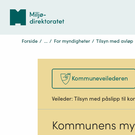
Tilbake
til
forsiden
Forside
/
...
/
For myndigheter
/
Tilsyn med avløp
Kommuneveilederen
Veileder:
Tilsyn med påslipp til k
Kommunens myn