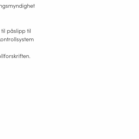
ningsmyndighet
 påslipp til
kontrollsystem
lforskriften.