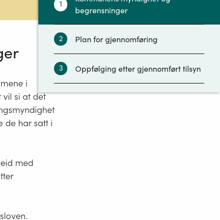
1
begrensninger
2
Plan for gjennomføring
ger
3
Oppfølging etter gjennomført tilsyn
mmene i
vil si at det
ningsmyndighet
 de har satt i
beid med
tter
sloven.