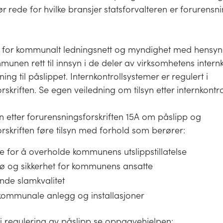
ør rede for hvilke bransjer statsforvalteren er forurens
for kommunalt ledningsnett og myndighet med hensyn til
mmunen rett til innsyn i de deler av virksomhetens intern
ning til påslippet. Internkontrollsystemer er regulert i
orskriften. Se egen veiledning om tilsyn etter internkontrol
etter forurensningsforskriften 15A om påslipp og
forskriften føre tilsyn med forhold som berører:
e for å overholde kommunens utslippstillatelse
jø og sikkerhet for kommunens ansatte
lende slamkvalitet
 kommunale anlegg og installasjoner
 i regulering av påslipp se oppgavehjelpen: