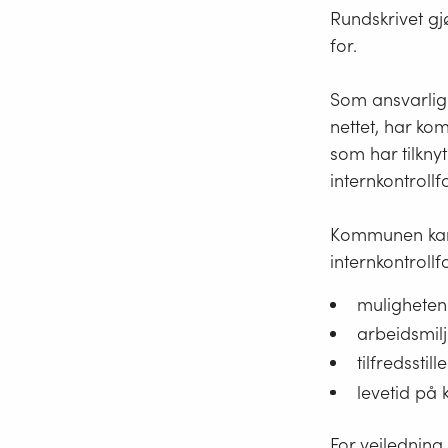
Rundskrivet gj
for.
Som ansvarlig 
nettet, har ko
som har tilknyt
internkontrollf
Kommunen kan 
internkontroll
muligheten
arbeidsmil
tilfredsstil
levetid på
For veiledning