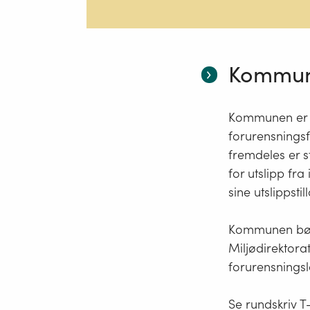
Kommune
Kommunen er k
forurensningsfo
fremdeles er s
for utslipp fra
sine utslippsti
Kommunen bør 
Miljødirektorat
forurensningsl
Se rundskriv T