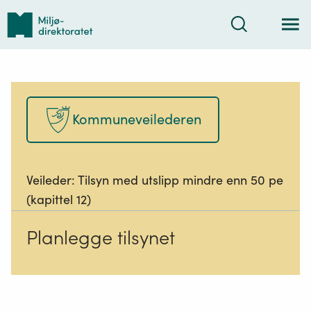
Tilbake
Søk
til
forsiden
Kommuneveilederen
Veileder:
Tilsyn med utslipp mindre enn 50 pe
(kapittel 12)
Planlegge tilsynet