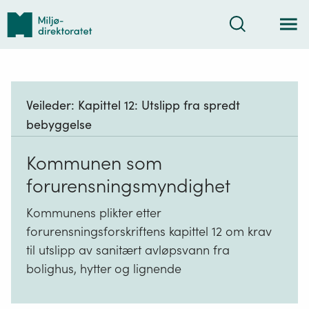
Tilbake
Søk
til
forsiden
Veileder:
Kapittel 12: Utslipp fra spredt
bebyggelse
Kommunen som
forurensningsmyndighet
Kommunens plikter etter
forurensningsforskriftens kapittel 12 om krav
til utslipp av sanitært avløpsvann fra
bolighus, hytter og lignende