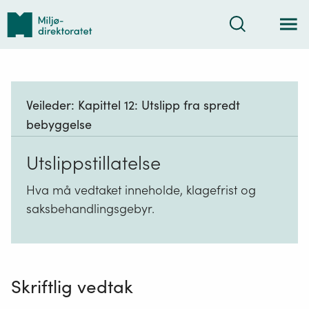
Tilbake
Søk
til
forsiden
Veileder:
Kapittel 12: Utslipp fra spredt
bebyggelse
Utslippstillatelse
Hva må vedtaket inneholde, klagefrist og
saksbehandlingsgebyr.
Skriftlig vedtak