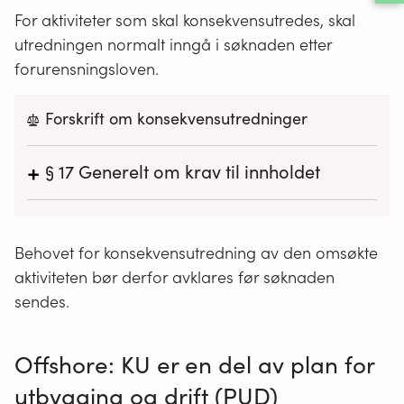
For aktiviteter som skal konsekvensutredes, skal
utredningen normalt inngå i søknaden etter
forurensningsloven.
Forskrift om konsekvensutredninger
+
§ 17
Generelt om krav til innholdet
Forslagsstiller skal utarbeide en
konsekvensutredning som skal ta utgangspunkt i
Behovet for konsekvensutredning av den omsøkte
krav til dokumentasjon som følger av dette
kapitlet. Konsekvensutredningens innhold og
aktiviteten bør derfor avklares før søknaden
omfang skal tilpasses den aktuelle planen eller
sendes.
tiltaket, og være relevant for de beslutninger som
skal tas.
Offshore: KU er en del av plan for
Konsekvensutredningen skal ta utgangspunkt i
utbygging og drift (PUD)
relevant og tilgjengelig informasjon. Hvis det