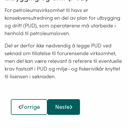
mangler informasjon om viktige forhold, skal slik
For petroleumsvirksomhet til havs er
informasjon innhentes.
konsekvensutredning en del av plan for utbygging
Utredninger og feltundersøkelser skal følge
og drift (PUD), som operatørene må utarbeide i
anerkjent metodikk og utføres av personer med
henhold til petroleumsloven.
relevant faglig kompetanse.
For planer og tiltak etter § 6, skal
Det er derfor ikke nødvendig å legge PUD ved
konsekvensutredningen utarbeides i tråd med det
søknad om tillatelse til forurensende virksomhet,
fastsatte plan- eller utredningsprogrammet, jf. §
men det kan være relevant å referere til eventuelle
16.
krav fastsatt i PUD og miljø- og fiskerivilkår knyttet
Konsekvensutredningen skal normalt inngå i
til lisensen i søknaden.
planbeskrivelsen eller søknaden etter andre lover.
Det skal utarbeides et ikke-teknisk sammendrag
av konsekvensutredningen.
Forrige
Neste
Hentet fra Lovdata -
Forskrift om
konsekvensutredninger