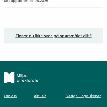
Sist oppdatert 29.05.2026
Finner du ikke svar på spørsmålet ditt?
Ditt spørsmål*
Tilbake
til
Om oss
Aktuelt
Design: Logo, ikoner
forsiden
Spør oss