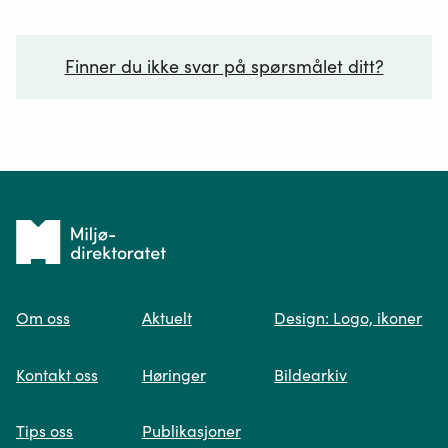
Finner du ikke svar på spørsmålet ditt?
Ditt spørsmål*
Tilbake
til
Om oss
Aktuelt
Design: Logo, ikoner
forsiden
Spør oss
Kontakt oss
Høringer
Bildearkiv
Når du skriver spørsmålet ditt, gjør vi et
Tips oss
Publikasjoner
søk og viser deg vår mest relevante