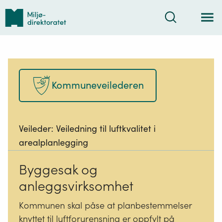
Tilbake
Søk
til
forsiden
Kommuneveilederen
Veileder:
Veiledning til luftkvalitet i
arealplanlegging
Byggesak og
anleggsvirksomhet
Kommunen skal påse at planbestemmelser
knyttet til luftforurensning er oppfylt på