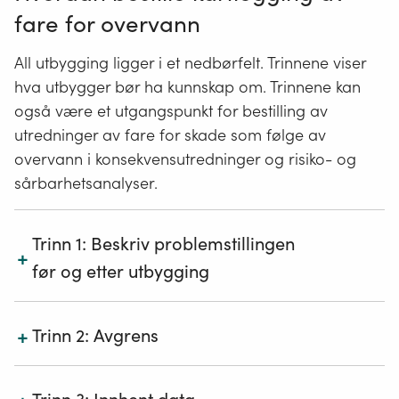
regjeringen.no
arealplaner.
Dimensjonerende nedbør (IVF-verdier fra
fare for overvann
målestasjoner)
Lukk
Nasjonale forventninger til regional og
NVE om kart og kartlegging av naturfare
All utbygging ligger i et nedbørfelt. Trinnene viser
Norsk Klimaservicesenter
kommunal planlegging 2019–2023
På grunn av ulik kartleggingsmetodikk skiller man
hva utbygger bør ha kunnskap om. Trinnene kan
på kartlegging av de ulike naturfarene; flom,
også være et utgangspunkt for bestilling av
Sivilbeskyttelsesloven (Lovdata)
Lukk
kvikkleire, skred i bratt terreng og fjellskred. Det
utredninger av fare for skade som følge av
betyr at man i et område kan være utsatt for flere
overvann i konsekvensutredninger og risiko- og
naturfarer og dermed kan det være behov for flere
Lukk
sårbarhetsanalyser.
typer kartlegging.
Flom og skred i arealplanlegging (NVE)
Trinn 1: Beskriv problemstillingen
+
før og etter utbygging
Flaumfare langs bekker (NVE)
Råd og tips om kartlegging (PDF)
kommunens
målsetting og risikoaksept
+
Trinn 2: Avgrens
hva som skal gjennomføres og hvilke
Hvordan ta hensyn til klimaendringer i
problemstillinger som skal vurderes
arealplanlegging (PDF)
ønsket nivå for detaljering. Her kan man starte
Faktaark nr. 7/2018 fra NVE
med et grovmasket aktsomhetskart og vurdere
Avgrens området som skal kartlegges på et kart. Ta