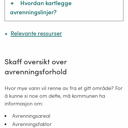
+
Hvordan kartlegge
avrenningslinjer?
Hvor detaljerte datagrunnlag kommunen
Relevante ressurser
trenger for å kartlegge avrenningslinjer
og beregne vanndybder, avhenger av
hvor utsatt planområdet er for
Overvannsflom - Metoder for kartlegging og
analyser
skadevirkninger.
Skaff oversikt over
Utredning av Rambøll utført for Miljødirektoratet på
avrenningsforhold
I spesielt skadeutsatte områder trengs det
vegne av Overvannsutvalget
et høyere detaljnivå i datagrunnlaget enn
Aktsomhetskart (NVE)
Hvor mye vann vil renne av fra et gitt område? For
i områder med lav risiko for skader.
å kunne si noe om dette, må kommunen ha
Aktsomhetskart viser områder som basert på en
GIS-analyse kan være skredutsatte.
informasjon om:
For alle nedbørfelt i
+
Kart over dreneringslinjer på Geonorge
Avrenningsareal
utbyggingsområder
(Kartverket)
Avrenningsfaktor