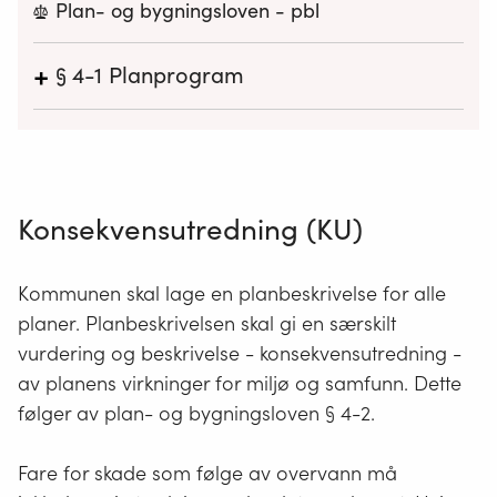
Plan- og bygningsloven - pbl
+
§ 4-1
Planprogram
For alle regionale planer og kommuneplaner, og
for reguleringsplaner som kan få vesentlige
virkninger for miljø og samfunn, skal det som ledd
i varsling av planoppstart utarbeides et
Konsekvensutredning (KU)
planprogram som grunnlag for planarbeidet.
Kongen kan ved forskrift gjøre unntak fra kravet
om planprogram for reguleringsplaner.
Kommunen skal lage en planbeskrivelse for alle
Planprogrammet skal gjøre rede for formålet med
planer. Planbeskrivelsen skal gi en særskilt
planarbeidet, planprosessen med frister og
vurdering og beskrivelse - konsekvensutredning -
deltakere, opplegget for medvirkning, spesielt i
av planens virkninger for miljø og samfunn. Dette
forhold til grupper som antas å bli særlig berørt,
følger av plan- og bygningsloven § 4-2.
hvilke alternativer som vil bli vurdert og behovet
for utredninger. Forslag til planprogram sendes
Fare for skade som følge av overvann må
på høring og legges ut til offentlig ettersyn