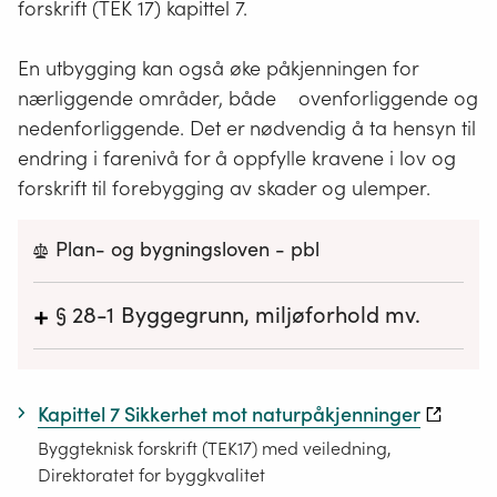
forskrift (TEK 17) kapittel 7.
En utbygging kan også øke påkjenningen for
nærliggende områder, både ovenforliggende og
nedenforliggende. Det er nødvendig å ta hensyn til
endring i farenivå for å oppfylle kravene i lov og
forskrift til forebygging av skader og ulemper.
Plan- og bygningsloven - pbl
+
§ 28-1
Byggegrunn, miljøforhold mv.
Grunn kan bare bebygges, eller eiendom
opprettes eller endres, dersom det er tilstrekkelig
Kapittel 7 Sikkerhet mot naturpåkjenninger
sikkerhet mot fare eller vesentlig ulempe som
følge av natur- eller miljøforhold. Det samme
Byggteknisk forskrift (TEK17) med veiledning,
gjelder for grunn som utsettes for fare eller
Direktoratet for byggkvalitet
vesentlig ulempe som følge av tiltak.