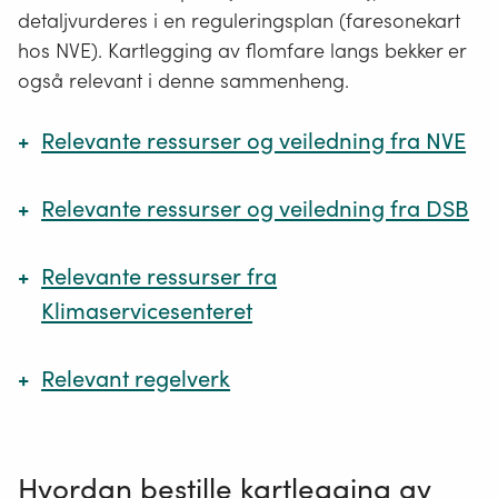
detaljvurderes i en reguleringsplan (faresonekart
hos NVE). Kartlegging av flomfare langs bekker er
også relevant i denne sammenheng.
Relevante ressurser og veiledning fra NVE
Relevante ressurser og veiledning fra DSB
NVE veileder 4/2022: Rettleiar for handtering
av overvatn i arealplanar
Korleis ta omsyn til vassmengder?
Relevante ressurser fra
Samfunnssikkerhet i kommunens
arealplanlegging
Klimaservicesenteret
NVE Veileder 2/2023: Kartlegging av fare fra
DSB veileder om metode for risiko- og
overvann (pdf)
sårbarhetsanalyse i planleggingen
Relevant regelverk
Hva er dimensjonerende nedbør?
Flaum- og skredfare i arealplanar (.pdf)
Risikoanalyse av regnflom i by
Dimensjonerende nedbør (IVF-verdier) er
NVEs retningslinjer beskriver hvilke flom- og
nedbørverdier som benyttes i planlegging og
Rundskriv H-5/18 Samfunnssikkerhet i
Rapport, Direktoratet for samfunnssikkerhet og
skredprosesser som kan utgjøre fare, og hvordan
dimensjonering av ulik type infrastruktur.
planlegging og byggesaksbehandling
beredskap
Hvordan bestille kartlegging av
disse farene bør utredes og innarbeides i