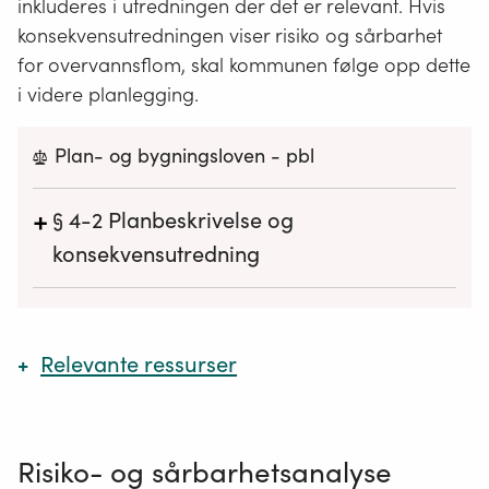
inkluderes i utredningen der det er relevant. Hvis
normalt samtidig med varsling av planoppstart.
konsekvensutredningen viser risiko og sårbarhet
Planprogrammet fastsettes ordinært av
planmyndigheten.
for overvannsflom, skal kommunen følge opp dette
i videre planlegging.
Dersom berørte regionale og statlige myndigheter
på grunnlag av forslag til planprogram vurderer
at planen kan komme i konflikt med nasjonale eller
Plan- og bygningsloven - pbl
viktige regionale hensyn, skal dette framgå av
uttalelsen til forslaget til planprogram.
+
§ 4-2
Planbeskrivelse og
Dersom planen kan få vesentlige miljøvirkninger i
konsekvensutredning
en annen stat, skal planmyndigheten sende
forslag til program for planarbeidet til berørte
Alle forslag til planer etter loven skal ved offentlig
myndigheter i denne staten til uttalelse.
ettersyn ha en planbeskrivelse som beskriver
planens formål, hovedinnhold og virkninger, samt
Endret ved lover 19 des 2014 nr. 91 (ikr. 1 jan 2015
Relevante ressurser
planens forhold til rammer og retningslinjer som
iflg. res. 19 des 2014 nr. 1727), 21 juni 2017 nr. 97 (ikr. 1
gjelder for området, jf. også § 11-8 a femte ledd.
juli 2017 iflg. res. 21 juni 2017 nr. 834).
Veileder: Konsekvensutredninger for klima og
For regionale planer og kommuneplaner med
miljø
Hentet fra Lovdata -
Plan- og bygningsloven - pbl
Risiko- og sårbarhetsanalyse
retningslinjer eller rammer for framtidig