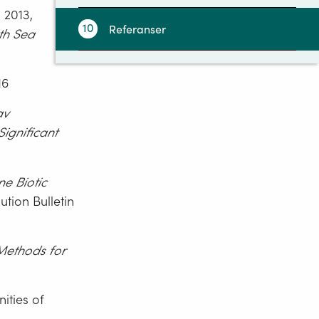
. 2013,
10
Referanser
rth Sea
Vedlegg til miljøovervåking av
11
16
petroleumsvirksomheten
av
ignificant
ne Biotic
ution Bulletin
Methods for
ities of