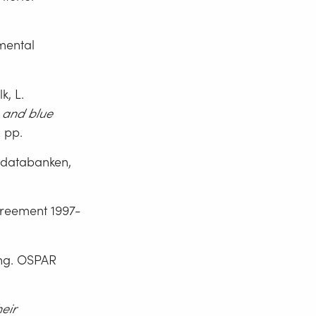
mental
k, L.
h and blue
 pp.
tsdatabanken,
reement 1997-
ing. OSPAR
eir