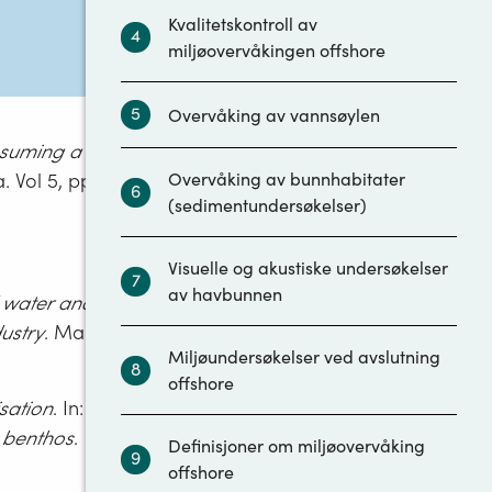
Kvalitetskontroll av
4
miljøovervåkingen offshore
5
Overvåking av vannsøylen
ssuming a
. Vol 5, pp. 1-
Overvåking av bunnhabitater
6
(sedimentundersøkelser)
Visuelle og akustiske undersøkelser
7
av havbunnen
 water and
ustry
. Marine
Miljøundersøkelser ved avslutning
8
offshore
sation
. In:
 benthos
.
Definisjoner om miljøovervåking
9
offshore