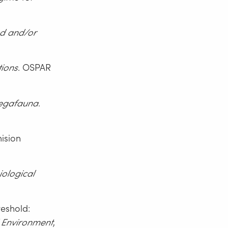
ed and/or
ions
. OSPAR
megafauna
.
ision
iological
reshold:
l Environment
,