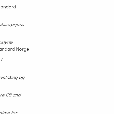
Standard
absorpsjons
styrte
tandard Norge
i
øvetaking og
re Oil and
ime for