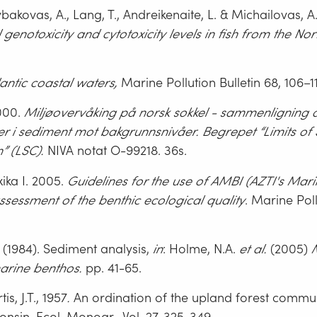
ybakovas, A., Lang, T., Andreikenaite, L. & Michailovas, A
genotoxicity and cytotoxicity levels in fish from the No
antic coastal waters,
Marine Pollution Bulletin 68, 106–1
2000.
Miljøovervåking på norsk sokkel - sammenligning 
er i
sediment mot bakgrunnsnivåer. Begrepet “Limits of S
” (LSC).
NIVA notat O-99218. 36s.
ika I. 2005.
Guidelines for the use of AMBI (AZTI's Mari
assessment of the benthic ecological quality
. Marine Poll
 (1984). Sediment analysis,
in
: Holme, N.A.
et al.
(2005)
arine benthos.
pp. 41-65.
is, J.T., 1957
.
An ordination of the upland forest commun
nsin. Ecol. Monogr., Vol. 27, 325-349.