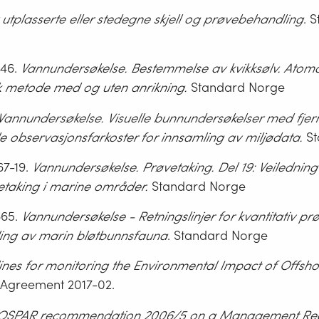
utplasserte eller stedegne skjell og prøvebehandling
. 
846.
Vannundersøkelse. Bestemmelse av kvikksølv. Atom
k metode med og uten anrikning.
Standard Norge
Vannundersøkelse.
Visuelle bunnundersøkelser med fjern
e observasjonsfarkoster for innsamling av miljødata.
S
67-19.
Vannundersøkelse. Prøvetaking. Del 19: Veiledning 
taking i marine områder.
Standard Norge
665.
Vannundersøkelse - Retningslinjer for kvantitativ pr
ing av marin bløtbunnsfauna
. Standard Norge
nes for monitoring the Environmental Impact of Offsho
 Agreement 2017-02.
OSPAR recommendation 2006/5 on a Management Reg