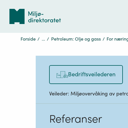
Tilbake
til
forsiden
Forside
/
...
/
Petroleum: Olje og gass
/
For næring
Bedriftsveilederen
Veileder:
Miljøovervåking av petr
Referanser