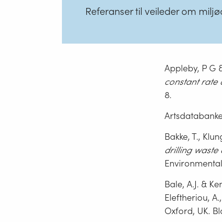
Referanser til veileder om milj
Appleby, P G & 
constant rate
8.
Artsdatabanke
Bakke, T., Klun
drilling wast
Environmental
Bale, A.J. & Ke
Eleftheriou, A.
Oxford, UK. Bl