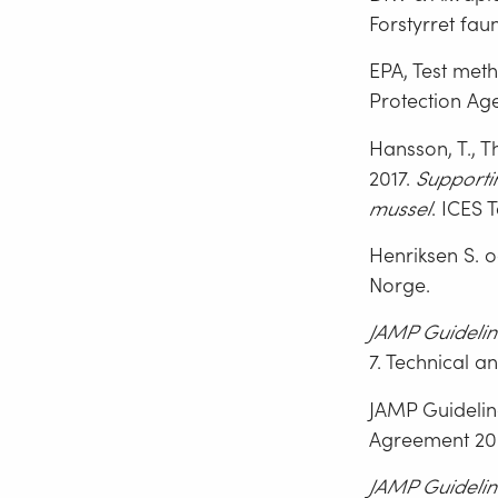
Forstyrret fau
EPA, Test met
Protection Ag
Hansson, T., T
2017.
Supportin
mussel
. ICES 
Henriksen S. o
Norge.
JAMP Guideline
7. Technical a
JAMP Guidelin
Agreement 20
JAMP Guidelin