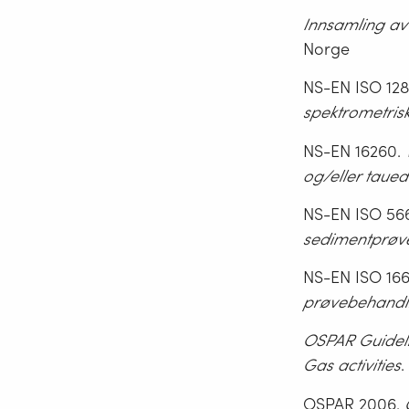
Innsamling av 
Norge
NS-EN ISO 12
spektrometris
NS-EN 16260.
og/eller
taued
NS-EN ISO 56
sedimentprøve
NS-EN ISO 16
prøvebehandl
OSPAR Guideli
Gas activities
.
OSPAR 2006.