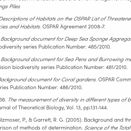
ngs Piles
Descriptions of Habitats on the OSPAR List of Threaten
cies
and Habitats
. OSPAR Agreement 2008-7.
.
Background document for Deep Sea Sponge Aggregat
diversity series Publication Number: 485/2010.
.
Background document for Sea Pens and Burrowing 
on biodiversity series Publication Number: 481/2010.
Background document for Coral gardens
. OSPAR Comm
eries Publication Number: 486/2010.
966.
The measurement of diversity in different types of b
urnal of Theoretical Biology, Vol. 13, pp.131-144.
ilzmoser, P., & Garrett, R. G. (2005). Background and th
arison of methods of determination.
Science of the Tota