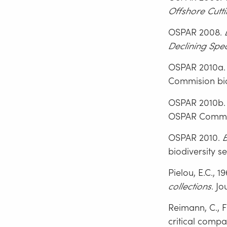
Offshore
Cutti
OSPAR 2008.
Declining Spe
OSPAR 2010a
Commision bio
OSPAR 2010b
OSPAR Commisi
OSPAR 2010.
biodiversity s
Pielou, E.C., 1
collections
. Jo
Reimann, C., F
critical comp