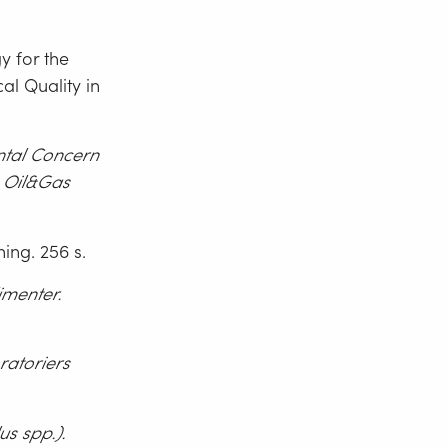
y for the
al Quality in
ntal Concern
o Oil&Gas
ing. 256 s.
imenter.
ratoriers
us spp.).