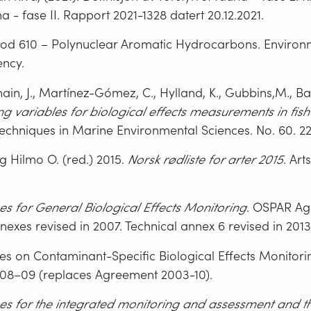
na - fase II. Rapport 2021-1328 datert 20.12.2021.
hod 610 – Polynuclear Aromatic Hydrocarbons. Environ
ency.
hain, J., Martínez-Gómez, C., Hylland, K., Gubbins,M., Bal
g variables for biological effects measurements in fis
Techniques in Marine Environmental Sciences. No. 60. 22
g Hilmo O. (red.) 2015.
Norsk rødliste for arter 2015
. Ar
s for General Biological Effects Monitoring
. OSPAR Ag
nnexes revised in 2007. Technical annex 6 revised in 2013
es on Contaminant-Specific Biological Effects Monitor
08–09 (replaces Agreement 2003-10).
es for the integrated monitoring and assessment and th