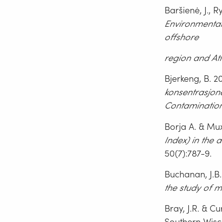
Baršienė, J., R
Environmental 
offshore
region and Atl
Bjerkeng, B. 
konsentrasjon
Contamination
Borja A. & Mux
Index) in the 
50(7):787-9.
Buchanan, J.B.
the study of
m
Bray, J.R. & Curt
Southern Wisco