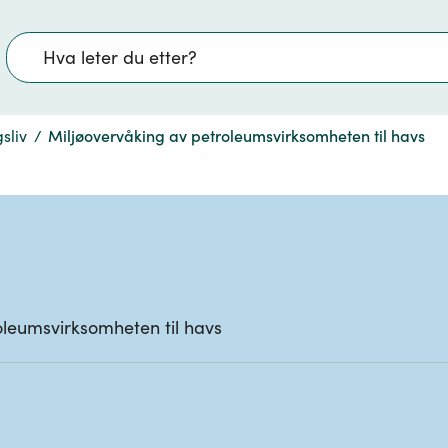
Søk
sliv
/
Miljøovervåking av petroleumsvirksomheten til havs
oleumsvirksomheten til havs