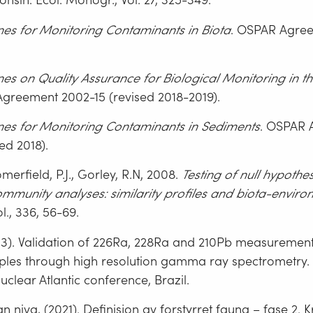
es for Monitoring Contaminants in Biota
. OSPAR Agre
es on Quality Assurance for Biological Monitoring in 
Agreement 2002-15 (revised 2018-2019).
es for Monitoring Contaminants in Sediments
. OSPAR 
ed 2018).
omerfield, P.J., Gorley, R.N, 2008.
Testing of null hypothes
mmunity analyses: similarity profiles and biota-enviro
ol., 336, 56-69.
013). Validation of 226Ra, 228Ra and 210Pb measurements
les through high resolution gamma ray spectrometry. 
nuclear Atlantic conference, Brazil.
 niva, (2021). Definisjon av forstyrret fauna – fase 2. Kr