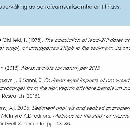
øovervåking av petroleumsvirksomheten til havs.
Oldfield, F. (1978).
The calculation of lead-210 dates a
 of
supply of unsupported 210pb to the sediment
. Catena
n (2018).
Norsk rødliste for naturtyper 2018
.
gsøyr, J. & Sanni, S.
Environmental impacts of produced
e discharges from the Norwegian offshore petroleum ind
 Research (2013).
nny, A.J. 2005.
Sediment analysis and seabed characteri
, McIntyre A.D. editors.
Methods for the study of marine
ackwell Science Ltd. pp. 43-86.