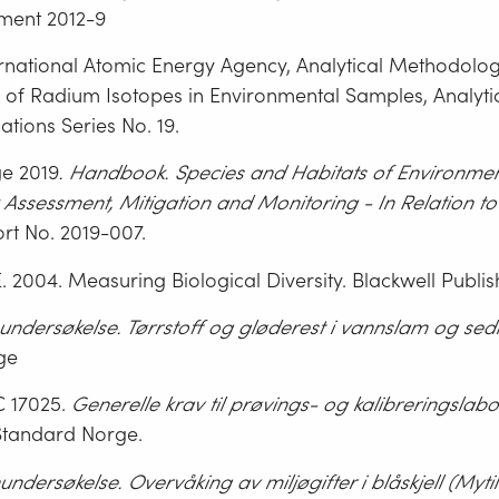
ment 2012-9
ernational Atomic Energy Agency, Analytical Methodolog
 of Radium Isotopes in Environmental Samples, Analytic
ations Series No. 19.
e 2019
. Handbook. Species and Habitats of Environme
 Assessment, Mitigation and Monitoring - In Relation t
ort No. 2019-007.
 2004. Measuring Biological Diversity. Blackwell Publish
undersøkelse. Tørrstoff og gløderest i vannslam og sed
ge
C 17025.
Generelle krav til prøvings- og kalibreringslabo
 Standard Norge.
ndersøkelse. Overvåking av miljøgifter i blåskjell (Mytil