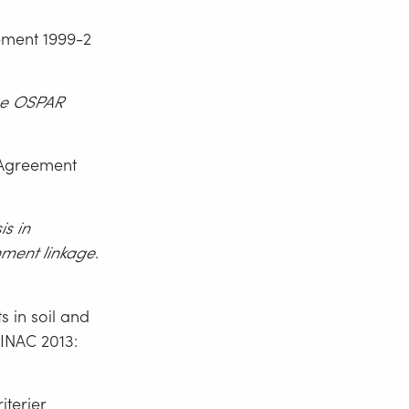
ement 1999-2
the OSPAR
Agreement
is in
nment linkage
.
 in soil and
INAC 2013:
iterier