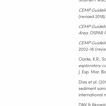
CEMP Guidelin
(revised 2018).
CEMP Guidelin
Area
. OSPAR
CEMP Guidelin
2002–16 (revis
Clarke, K.R., S
exploratory co
J. Exp. Mar. Bi
Dias et al. (2
sediment samp
international 
DNV & Akvaplan