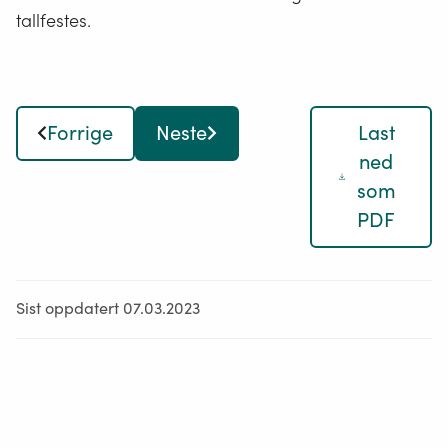
tallfestes.
Forrige
Neste
Last
ned
som
PDF
Sist oppdatert 07.03.2023