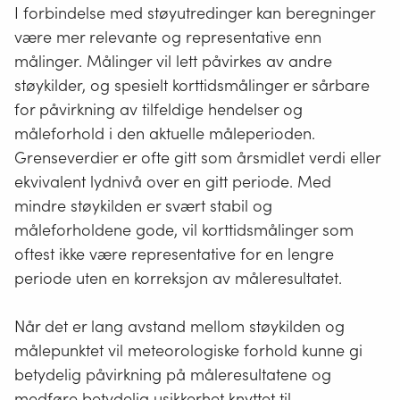
I forbindelse med støyutredinger kan beregninger
være mer relevante og representative enn
målinger. Målinger vil lett påvirkes av andre
støykilder, og spesielt korttidsmålinger er sårbare
for påvirkning av tilfeldige hendelser og
måleforhold i den aktuelle måleperioden.
Grenseverdier er ofte gitt som årsmidlet verdi eller
ekvivalent lydnivå over en gitt periode. Med
mindre støykilden er svært stabil og
måleforholdene gode, vil korttidsmålinger som
oftest ikke være representative for en lengre
periode uten en korreksjon av måleresultatet.
Når det er lang avstand mellom støykilden og
målepunktet vil meteorologiske forhold kunne gi
betydelig påvirkning på måleresultatene og
medføre betydelig usikkerhet knyttet til