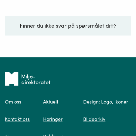
Finner du ikke svar på spørsmålet ditt?
Ditt spørsmål*
Tilbake
til
Om oss
Aktuelt
Design: Logo, ikoner
forsiden
Spør oss
Kontakt oss
Høringer
Bildearkiv
Når du skriver spørsmålet ditt, gjør vi et