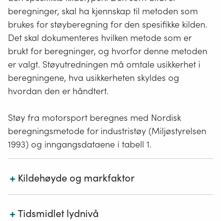
plasseres tett inn mot motorsportbanen. Dersom
beregninger, skal ha kjennskap til metoden som
stevner.
man skal klare å oppnå mer enn 5 dB total
Støyemisjonen kan da dokumenteres ved hjelp av
brukes for støyberegning for den spesifikke kilden.
skjermingseffekt rundt banen, vil dette i de fleste
målinger nær kjøretøyene.
Det skal dokumenteres hvilken metode som er
tilfeller innebære at minst 70 % av banedel som gir
bidrag må være godt skjermet. De uskjermede
brukt for beregninger, og hvorfor denne metoden
Det er også grenser for maksimal tillatt motorstøy for
delene må da ikke ligge nærmere bebyggelsen enn
motorsportkjøretøyer, og det skal sjekkes av arrangør
er valgt. Støyutredningen må omtale usikkerhet i
de skjermede partiene. Total skjermingseffekt på 10
at satte emisjonsgrenser overholdes.
beregningene, hva usikkerheten skyldes og
dB eller mer betinger i hovedsak at hele
Standstøymålinger av denne typen er imidlertid ikke
hvordan den er håndtert.
baneanlegget er skjermet mot bebyggelsen.
representative for støy under vanlig kjøring.
Støy fra motorsport beregnes med Nordisk
beregningsmetode for industristøy (Miljøstyrelsen
1993) og inngangsdataene i tabell 1.
+
Kildehøyde og markfaktor
+
Kildehøyden settes normalt til 0,5 meter. Banetraséer
Tidsmidlet lydnivå