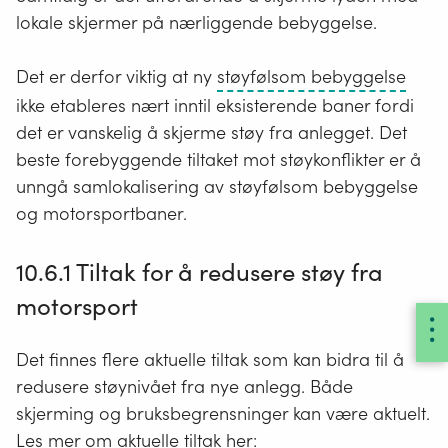
lokale skjermer på nærliggende bebyggelse.
Bolig
Det er derfor viktig at ny
støyfølsom bebyggelse
fritid
ikke etableres nært inntil eksisterende baner fordi
hels
det er vanskelig å skjerme støy fra anlegget. Det
skole
beste forebyggende tiltaket mot støykonflikter er å
(barn
unngå samlokalisering av støyfølsom bebyggelse
ungd
og motorsportbaner.
vide
skole
10.6.1 Tiltak for å redusere støy fra
og
motorsport
barn
Det finnes flere aktuelle tiltak som kan bidra til å
redusere støynivået fra nye anlegg. Både
skjerming og bruksbegrensninger kan være aktuelt.
Les mer om aktuelle tiltak her: