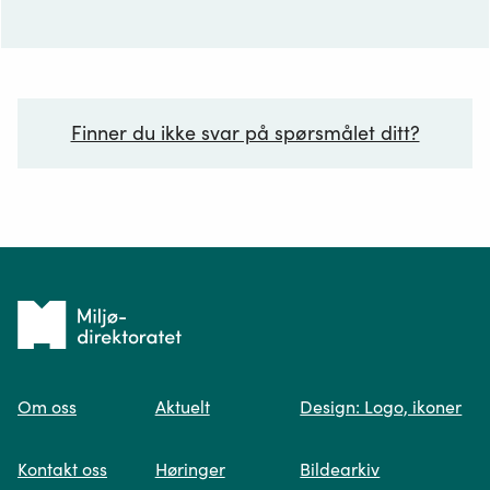
Finner du ikke svar på spørsmålet ditt?
Ditt spørsmål*
Tilbake
til
Om oss
Aktuelt
Design: Logo, ikoner
forsiden
Spør oss
Kontakt oss
Høringer
Bildearkiv